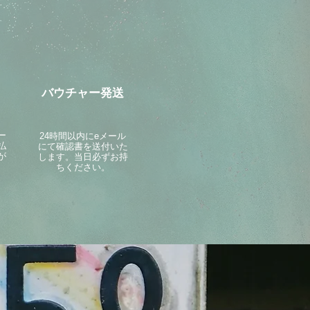
バウチャー発送
ー
24時間以内にeメール
払
にて確認書を送付いた
が
します。当日必ずお持
ちください。