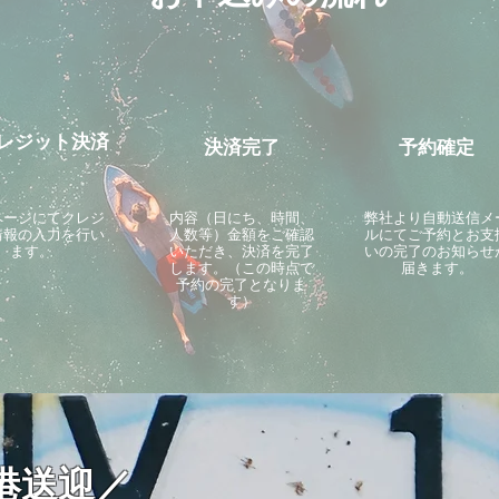
レジット決済
決済完了
予約確定
ページにてクレジ
内容（日にち、時間、
​弊社より自動送信メ
情報の入力を行い
人数等）金額をご確認
ルにてご予約とお支
ます。
いただき、決済を完了
いの完了のお知らせ
します。（この時点で
届きます。
予約の完了となりま
す）
港送迎／