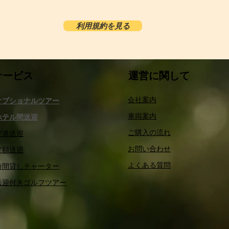
利用規約を見る
サービス​
運営に関して
会社案内
オプショナルツアー
車両案内
ホテル間送迎
ご購入の流れ
空港送迎
​お問い合わせ
​定額送迎
​よくある質問
​時間貸しチャーター
​送迎付きゴルフツアー