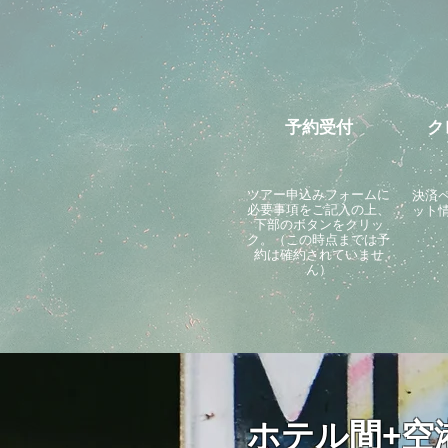
予約受付
ク
ツアー申込みフォームに
決済
必要事項をご記入の上、
ット
下部のボタンをクリッ
ク。（この時点までは予
約は確約されていませ
ん）
ホテル間+空