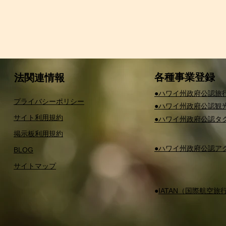
​各種事業登録
法関連情報
​●ハワイ州政府公認旅
プライバシーポリシー
​●ハワイ州政府公認観
サイト利用規約
​●ハワイ州政府公認
掲示板利用規約
​●ハワイ州政府公認
BLOG
サイトマップ
​●
IATAN（国際航空