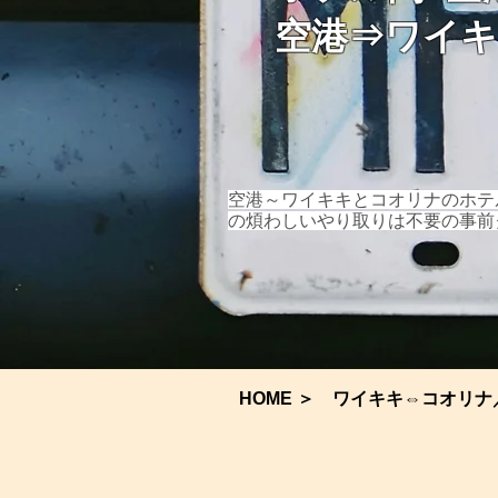
空港⇒ワイ
​空港～ワイキキとコオリナのホ
の煩わしいやり取りは不要の事前
HOME
＞
ワイキキ⇔コオリナ