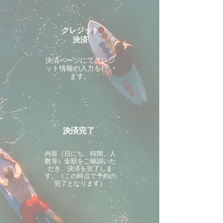
クレジット
決済
決済ページにてクレジ
ット情報の入力を行い
ます。
決済完了
内容（日にち、時間、人
数等）金額をご確認いた
だき、決済を完了しま
す。（この時点で予約の
完了となります）