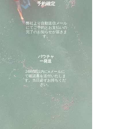
予約確定
​弊社より自動送信メール
にてご予約とお支払いの
完了のお知らせが届きま
す。
バウチャ
ー発送
24時間以内にeメールに
て確認書を送付いたしま
す。当日必ずお持ちくだ
さい。