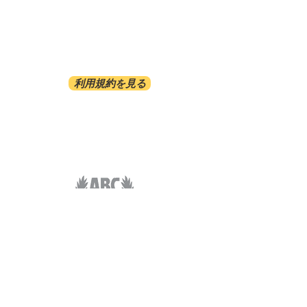
利用規約を見る
ABC-TRANSPORTATION
ABC-TAXI.NET
COSMORAMA INC/808-921-2070
1481 S.KING ST. #413 HONOLULU HI 96814