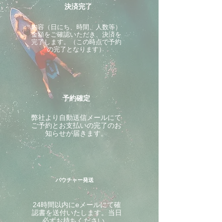
決済完了
内容（日にち、時間、人数等）
金額をご確認いただき、決済を
完了します。（この時点で予約
の完了となります）
予約確定
​弊社より自動送信メールにて
ご予約とお支払いの完了のお
知らせが届きます。
バウチャー発送
24時間以内にeメールにて確
認書を送付いたします。当日
必ずお持ちください。