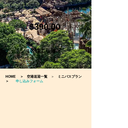
$390.00
1名様より催行
HOME
＞
空港送迎一覧
＞
ミニバスプラン
＞
申し込みフォーム