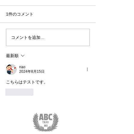
1件のコメント
コメントを追加…
【アラモアナ・フリータ
【KCCファーマ
イム＆タンタラス夜景ツ
ケット】土曜の
アー】ショッピングも夜
特別体験！ワイ
最新順
景も楽しめる贅沢な4時間
オプショナルツ
プラン
nao
2024年8月15日
こちらはテストです。
いいね！