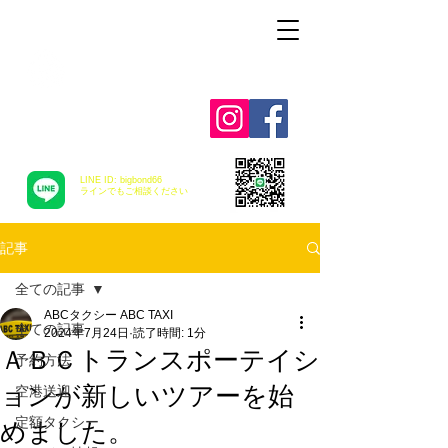
Alohah ! ABC
TRANSPORTATION
LINE ID: bigbond66
​ラインでもご相談ください
記事
全ての記事
ABCタクシー ABC TAXI
全ての記事
2024年7月24日
読了時間: 1分
ＡＢＣトランスポーテイシ
予約方法
ョンが新しいツアーを始
空港送迎
定額タクシー
めました。