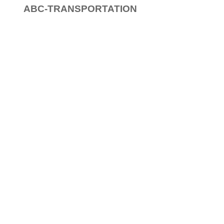
ABC-TRANSPORTATION
ABC-TAXI.NET
COSMORAMA INC/808-921-2070
1481 S.KING ST. #413 HONOLULU HI 96814
サービス​
オプショナルツアー
ホテル間送迎
空港送迎
​定額送迎
​時間貸しチャーター
​送迎付きゴルフツアー
運営に関して
会社案内
車両案内
ご購入の流れ
​お問い合わせ