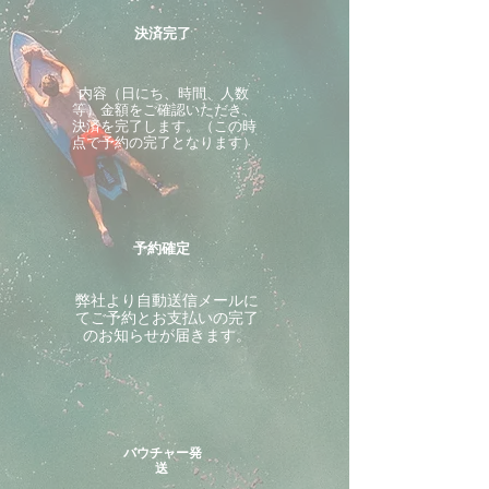
決済完了
内容（日にち、時間、人数
等）金額をご確認いただき、
決済を完了します。（この時
点で予約の完了となります）
予約確定
​弊社より自動送信メールに
てご予約とお支払いの完了
のお知らせが届きます。
バウチャー発
送