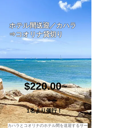
ホテル間送迎／カハラ
⇒コオリナ貸切り
$220.00~
1名より催行！
​カハラとコオリナのホテル間を送迎するサー