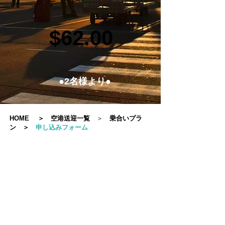
$62.00
●2名様より●
HOME
＞
空港送迎一覧
＞
乗合いプラ
ン
＞
申し込みフォーム