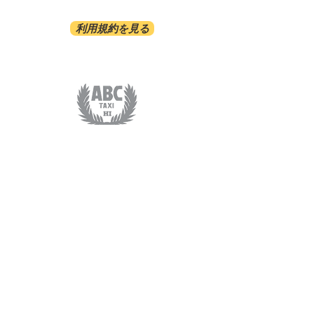
利用規約を見る
ABC-TRANSPORTATION
ABC-TAXI.NET
COSMORAMA INC/808-921-2070
1481 S.KING ST. #413 HONOLULU HI 96814
サービス​
オプショナルツアー
ホテル間送迎
空港送迎
​定額送迎