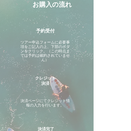
お購入の流れ
予約受付
ツアー申込フォームに必要事
項をご記入の上、下部のボタ
ンをクリック。（この時点ま
では予約は確約されていませ
ん）
クレジット
決済
決済ページにてクレジット情
報の入力を行います。
決済完了