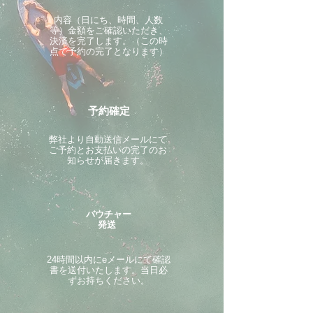
内容（日にち、時間、人数
等）金額をご確認いただき、
決済を完了します。（この時
点で予約の完了となります）
予約確定
​弊社より自動送信メールにて
ご予約とお支払いの完了のお
知らせが届きます。
バウチャー
発送
24時間以内にeメールにて確認
書を送付いたします。当日必
ずお持ちください。