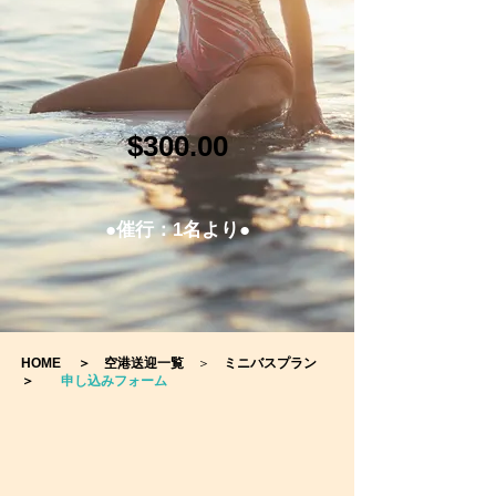
$300.00
●催行：1名より●
HOME
＞
空港送迎一覧
＞
ミニバスプラン
＞
申し込みフォーム