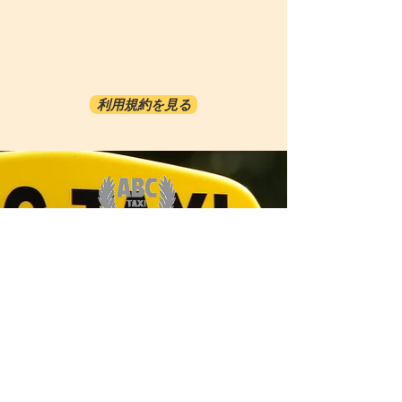
利用規約を見る
ABC-TRANSPORTATION
ABC-TAXI.NET
COSMORAMA INC/808-921-2070
1481 S.KING ST. #413 HONOLULU HI 96814
サービス​
オプショナルツアー