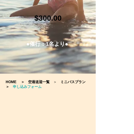
$300.00
●催行：1名より●
HOME
＞
空港送迎一覧
＞
ミニバスプラン
＞
申し込みフォーム