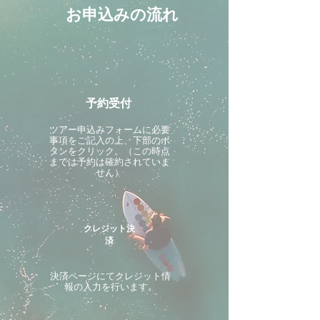
お申込みの流れ
予約受付
ツアー申込みフォームに必要
事項をご記入の上、下部のボ
タンをクリック。（この時点
までは予約は確約されていま
せん）
クレジット決
済
決済ページにてクレジット情
報の入力を行います。