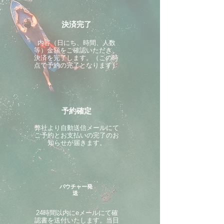
決済完了
内容（日にち、時間、人数
等）金額をご確認いただき、
決済を完了します。（この時
点で予約の完了となります）
予約確定
​弊社より自動送信メールにて
ご予約とお支払いの完了のお
知らせが届きます。
バウチャー発
送
24時間以内にeメールにて確
認書を送付いたします。当日