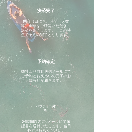
決済完了
内容（日にち、時間、人数
等）金額をご確認いただき、
決済を完了します。（この時
点で予約の完了となります）
予約確定
​弊社より自動送信メールにて
ご予約とお支払いの完了のお
知らせが届きます。
バウチャー発
送
24時間以内にeメールにて確
認書を送付いたします。当日
必ずお持ちください。