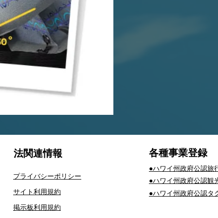
​各種事業登録
法関連情報
​●ハワイ州政府公認旅
プライバシーポリシー
​●ハワイ州政府公認観
サイト利用規約
​●ハワイ州政府公認
掲示板利用規約