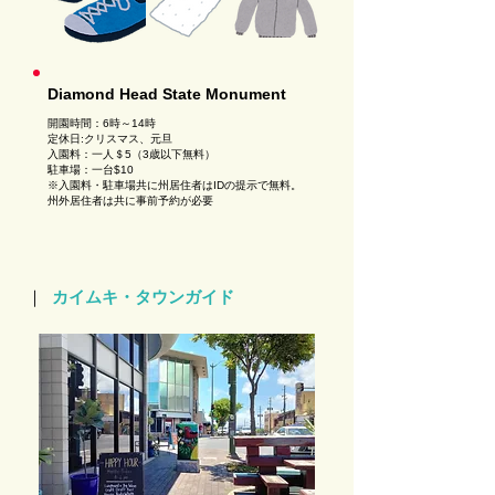
Diamond Head State Monument
開園時間：6時～14時
定休日:クリスマス、元旦
入園料：一人＄5（3歳以下無料）
駐車場：一台$10
※入園料・駐車場共に州居住者はIDの提示で無料。
州外居住者は共に事前予約が必要
｜
カイムキ・タウンガイド