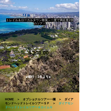
トレイル＆ローカルタウン散策～一度で満足度2倍
のツア！
​車両一台
＄300.00
​～
●催行：1名より●
HOME
＞
オプショナルツアー一欄
＞
ダイア
モンドヘッドトレイルツアーＳＰ
＞
ダイアモン
ドヘッドトレイルツアー＆カイムキ