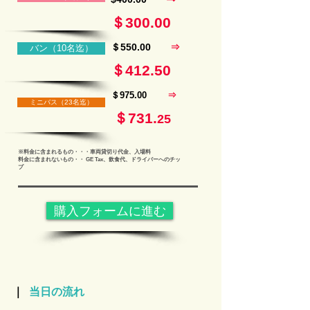
＄300.
00
＄550.00
⇒
バン（10名迄）
＄412.
50
＄975.00
⇒
ミニバス（23名迄）
＄731.
25
※料金に含まれるもの・・・車両貸切り代金、入場料
料金に含まれないもの・・ GE Tax、飲食代、ドライバーへのチッ
プ
購入フォームに進む
｜
当日の流れ