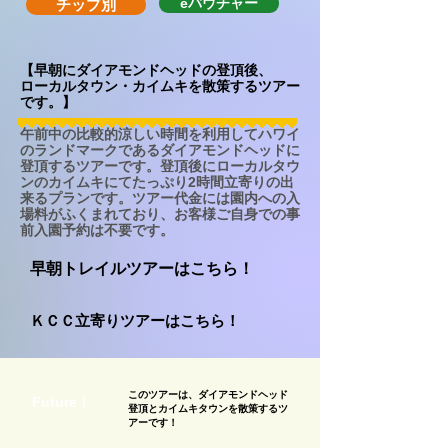
eバウチャー
チップ別
【早朝にダイアモンドヘッドの登頂後、
ローカルタウン・カイムキを散策するツアー
です。】
午前中の比較的涼しい時間を利用してハワイ
のランドマークであるダイアモンドヘッドに
登頂するツアーです。登頂後にローカルタウ
ンのカイムキにてたっぷり2時間立寄りの出
来るプランです。ツアー代金には園内への入
場料がふくまれており、お客様ご自身での事
前入園予約は不要です。
早朝トレイルツアーはこちら！
ＫＣＣ立寄りツアーはこちら！
このツアーは、ダイアモンドヘッド
Future！
登頂とカイムキタウンを散策するツ
アーです！