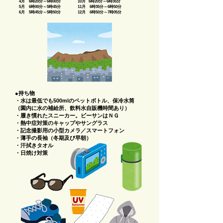
4月 6時20分～6時00分 10月 6時20分～6時35分
5月 6時00分～5時45分 11月 6時35分～6時50分
6月 5時45分～5時50分 12月 6時50分～7時05分
●持ち物
・水は最低でも500mlのペットボトル、保冷水筒
（園内に水の補給所、飲料水自販機時間あり）
・履き慣れたスニーカー。ビーサンはＮＧ
・熱中症対策のキャップやサングラス
・記念撮影用の小型カメラ／スマートフォン
・薄手の長袖（冬期及び早朝）
・汗拭きタオル
・日焼け対策