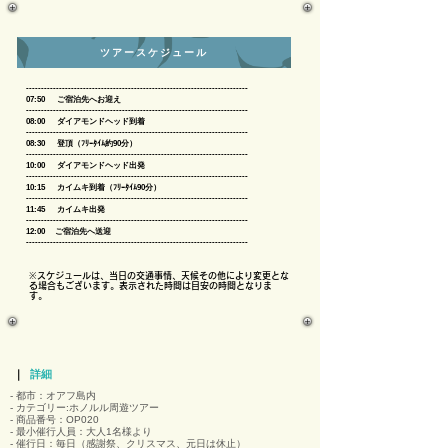
ツアースケジュール
--------------------------------------------------------------------------
07:50 ご宿泊先へお迎え
​
​--------------------------------------------------------------------------
08:00 ダイアモンドヘッド到着​
--------------------------------------------------------------------------​
08:30 登頂（ﾌﾘｰﾀｲﾑ約90分）​
--------------------------------------------------------------------------​
10:00 ダイアモンドヘッド出発​
--------------------------------------------------------------------------
10:15 カイムキ到着（ﾌﾘｰﾀｲﾑ90分）
--------------------------------------------------------------------------
11:45 カイムキ出発
​--------------------------------------------------------------------------
12:00 ご宿泊先へ送迎
--------------------------------------------------------------------------
※スケジュールは、当日の交通事情、天候その他により変更とな
る場合もございます。表示された時間は目安の時間となりま
す。​
｜
詳細
- 都市：オアフ島内
- カテゴリー:ホノルル周遊ツアー
- 商品番号：OP020
- 最小催行人員：大人1名様より
- 催行日：毎日（感謝祭、クリスマス、元日は休止）