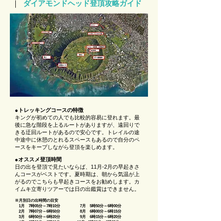
｜
ダイアモンドヘッド登頂攻略ガイド
●トレッキングコースの特徴
キングが初めての人でも比較的容易に登れます。最
後に急な階段を上るルートがありますが、遠回りで
きる迂回ルートがあるので安心です。トレイルの途
中途中に休憩のとれるスペースもあるので自分のペ
ースをキープしながら登頂を楽しめます。
●オススメ登頂時間
日の出を登頂で見たいならば、11月-2月の早起きさ
んコースがベストです。夏時期は、朝から気温が上
がるのでこちらも早起きコースをお勧めします。カ
イムキ立寄りツアーでは日の出鑑賞はできません。
※月別日の出時間の目安
1月 7時05分～7時10分 7月 5時50分～6時00分
2月 7時07分～6時50分 8月 6時00分～6時15分
3月 6時50分～6時20分 9月 6時15分～6時20分