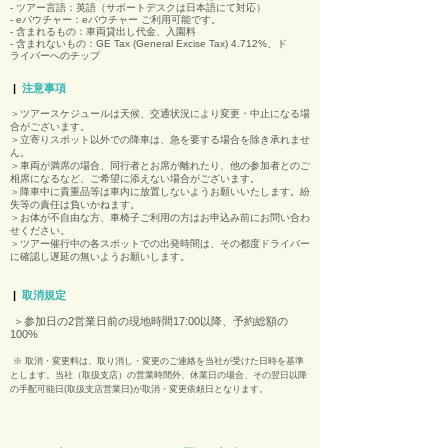
- ツアー言語：英語（サポートデスクは日本語にて対応）
- eバウチャー：eバウチャー ご利用可能です。
- 含まれるもの：車両貸出し代金、入園料
​- 含まれないもの：GE Tax (General Excise Tax) 4.712%、ド
ライバーへのチップ
|
注意事項
＞ツアースケジュールは天候、交通状況により変更・中止になる場
合がございます。
＞立寄りスポット以外での降車は、急を要する場合を除き承れませ
ん。
＞車両が満席の場合、同行者とお席が離れたり、他の参加者とのご
相席になるなど、ご希望に添えない場合がございます。
＞降車中に貴重品等は車内に放置しないようお願いいたします。紛
失等の責任は負いかねます。
＞お体が不自由な方、車椅子ご利用の方はお申込み前にお問い合わ
せください。
＞ツアー催行中の各スポットでの出発時間は、その都度ドライバー
に確認し遅延の無いようお願いします。
|
取消規定
＞参加日の2営業日前の現地時間17:00以降、予約総額の
100%​
※ 取消・変更料は、取り消し・変更のご連絡を当社が受けた日時を基準
とします。当社（取扱支店）の営業時間外、休業日の場合、その翌日以降
の手配可能日(取扱支店営業日)が取消・変更依頼日となります。