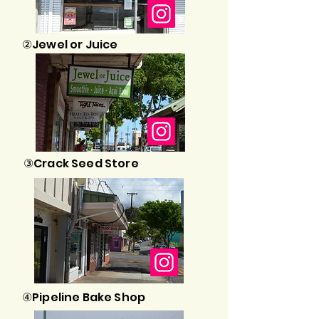
②Jewel or Juice
③Crack Seed Store
④Pipeline Bake Shop