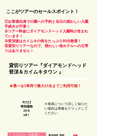
ここがツアーのセールスポイント！
①お客様自身での園への予約と当日の煩わしい入園
手続きが不要！
②ツアー料金にダイアモンドヘッド入園料が含まれ
ています！
③登頂後はカイムキの街をたっぷり90分散策！
④貸切りツアーなので、煩わしい他ホテルへの立寄
りはありません！
貸切りツアー『ダイアモンドヘッド
登頂＆カイムキタウン 』
★選べる3車両で最大23名までご利用可能！
今だけ
※車両について詳しく知りた
​特別価格
い場合は車種をクリックして
​25％
ください
off！
⇒
ミニバン（5名迄）
$400.00