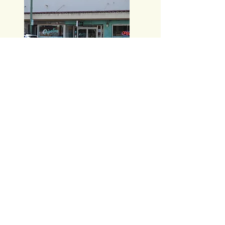
⑤Cowcows Tea
⑥Goodwill Store