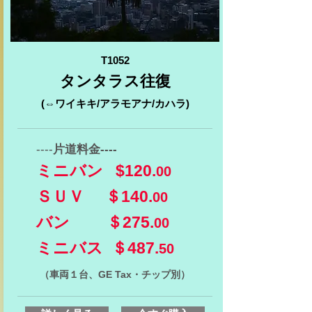
T1052
タンタラス往復
(⇔ワイキキ/アラモアナ/カハラ)
----
片道料金----
ミニバン $120.
00
ＳＵＶ ＄140.
00
バン ＄275.
00
​ミニバス ＄487.
50
（車両１台、GE Tax・チップ別）