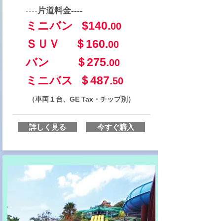
----
片道料金----
ミニバン $140.
00
ＳＵＶ ＄160.
00
バン ＄275.
00
​ミニバス ＄487.
50
（車両１台、GE Tax・チップ別）
詳しく見る
今すぐ購入