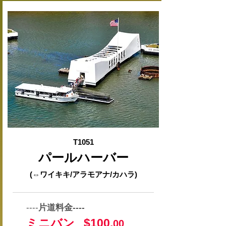
T1051
パールハーバー
(⇔ワイキキ/アラモアナ/カハラ)
----
片道料金----
ミニバン $100.
00