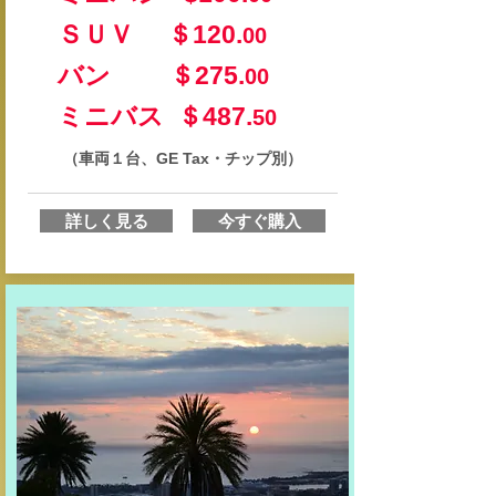
ＳＵＶ ＄120.
00
バン ＄275.
00
​ミニバス ＄487.
50
（車両１台、GE Tax・チップ別）
詳しく見る
今すぐ購入