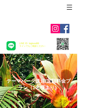
Alohah ! ABC
TRANSPORTATION
LINE ID: bigbond66
​ラインでもご相談ください
テーマパーク送迎/定額料金プ
ラン（1名様より）