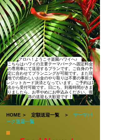
アロハ！ようこそ楽園ハワイへ♪
こちらはハワイの主要テーマパークへ固定料金
の専用車にて送迎するプランです。ご自身の予
定に合わせてプランニングが可能です。
また現
地での煩わしいお金のやり取りは不要の事前ク
レジットカード決済となっています。ご予約は1
名から受付可能です。
日にち、到着時間がきま
りましたら、お早やめにお申込みください。復
路の送迎も大歓迎です！
HOME
＞
定額送迎一覧
＞
テーマパ
ーク送迎一覧