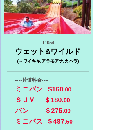
T1054
ウェット&ワイルド
(⇔ワイキキ/アラモアナ/カハラ)
----
片道料金----
ミニバン $160.
00
ＳＵＶ ＄180.
00
バン ＄275.
00
​ミニバス ＄487.
50