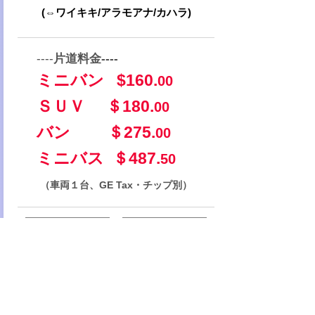
(⇔ワイキキ/アラモアナ/カハラ)
----
片道料金----
ミニバン $160.
00
ＳＵＶ ＄180.
00
バン ＄275.
00
​ミニバス ＄487.
50
（車両１台、GE Tax・チップ別）
詳しく見る
今すぐ購入