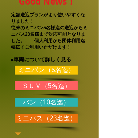
Good News！
定額送迎プランがより使いやすくな
りました！
従来のミニバン5名様迄の送迎からミ
ニバス23名様まで対応可能となりま
した。 個人利用から団体利用迄
幅広くご利用いただけます！
●車両について詳しく見る
ミニバン（5名迄）
ＳＵＶ（5名迄）
バン（10名迄）
ミニバス（23名迄）