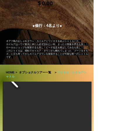
＄0.00
●催行：4名より●
オアフ島のおしゃれタウン・カイルアとワイキキを結ぶシャトルバス。
カイルアはハワイ観光に来たら必ず訪れたい街。まったり朝食を摂るも良し！
ローカルショップを散策するも良し！ビーチ迄足を延ばしてみるも良し！
このシャトルは、移転でカイルア・タウンから離れてしまった「ブーツ＆キモ
ズ」に立ち寄ってからカイルアタウンを散策することが可能な唯一のシャトル
です。
HOME
>
オプショナルツアー一覧
＞
ワイキキ⇔カイルアシ
ャトル