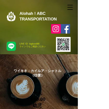
Alohah ! ABC
TRANSPORTATION
LINE ID: bigbond66
​ラインでもご相談ください
ワイキキ⇔​カイルア・シャトル
（往復）
一人
＄48.00
幼児