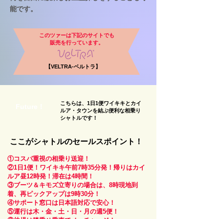
能です。
このツァーは下記のサイトでも
​販売を行っています。
【VELTRA-ベルトラ】
こちらは、1日1便ワイキキとカイ
Future！
ルア・タウンを結ぶ便利な相乗り
シャトルです！
ここがシャトルのセールスポイント！
①コスパ重視の相乗り送迎！
②1日1便！ワイキキ午前7時35分発！帰りはカイ
ルア昼12時発！滞在は4時間！
③ブーツ＆キモズ立寄りの場合は、8時現地到
着、再ピックアップは9時30分！
④サポート窓口は日本語対応で安心！
⑤運行は木・金・土・日・月の週5便！