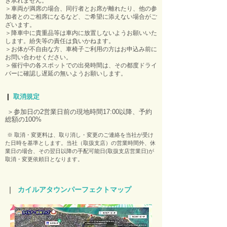
き承れません。
＞車両が満席の場合、同行者とお席が離れたり、他の参
加者とのご相席になるなど、ご希望に添えない場合がご
ざいます。
＞降車中に貴重品等は車内に放置しないようお願いいた
します。紛失等の責任は負いかねます。
＞お体が不自由な方、車椅子ご利用の方はお申込み前に
お問い合わせください。
＞催行中の各スポットでの出発時間は、その都度ドライ
バーに確認し遅延の無いようお願いします。
|
取消規定
＞参加日の2営業日前の現地時間17:00以降、予約
総額の100%​
※ 取消・変更料は、取り消し・変更のご連絡を当社が受け
た日時を基準とします。当社（取扱支店）の営業時間外、休
業日の場合、その翌日以降の手配可能日(取扱支店営業日)が
取消・変更依頼日となります。
｜
カイルアタウンパーフェクトマップ