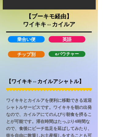
【ブーキモ経由】
​ワイキキ⇔カイルア
乗合い便
英語
eバウチャー
チップ別
【​ワイキキ⇔カイルアシャトル】
ワイキキとカイルアを便利に移動できる送迎
シャトルサービスです。ワイキキを朝の出発
なので、カイルアにてのんびり朝食を摂るこ
とが可能です。滞在時間はたっぷり4時間な
ので、食後にビーチ迄足を延ばしてみたり、
街を自由に散策しお土産探しをすることも可