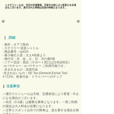
※スケジュールは、当日の交通事情、天候その他により変更となる場
合もございます。表示された時間は目安の時間となります。
｜
詳細
- 都市：オアフ島内
- カテゴリー:送迎シャトル
- 商品番号：op024
- 最小催行人員：大人4名様より
- 催行日：木、金、土、日、月の週5便
- ツアー言語：英語（サポート窓口は日本語対応）
- eバウチャー：eバウチャー ご利用可能です。
- 含まれるもの：送迎代金
​-含まれないもの：GE Tax (General Excise Tax)
4.712%、飲食代金・ドライバーへのチップ
|
注意事項
＞運行スケジュールは天候、交通状況により変更・中止
になる場合がございます。
＞幼児（0-2歳）は膝乗せ乗車となります。一席ご利用
の場合は大人料金が必要になります。
＞立寄りスポット以外での降車は、急を要する場合を除