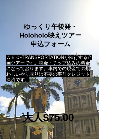
ゆっくり午後発・
Holoholo映えツアー
申込フォーム
​ＡＢＣ-TRANSPORTATIONが催行する企
画ツアーです。税金・チップ込みの料金
になっております。車内での現金での煩
わしいやり取りは不要の事前クレジット
決済です。
大人$75.00
税、チップ込み