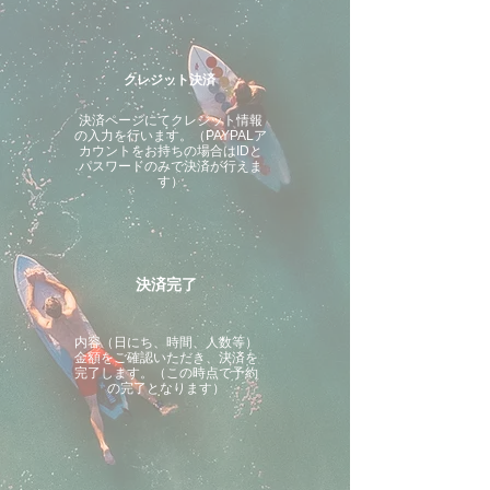
クレジット決済
決済ページにてクレジット情報
の入力を行います。（PAYPALア
カウントをお持ちの場合はIDと
パスワードのみで決済が行えま
す）
決済完了
内容（日にち、時間、人数等）
金額をご確認いただき、決済を
完了します。（この時点で予約
の完了となります）