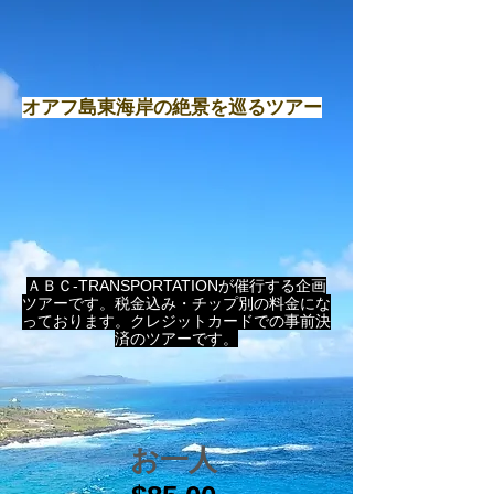
​オアフ島東海岸の絶景を巡るツアー
​ＡＢＣ-TRANSPORTATIONが催行する企画
ツアーです。税金込み・チップ別の料金にな
っております。クレジットカードでの事前決
済のツアーです。
​お一人