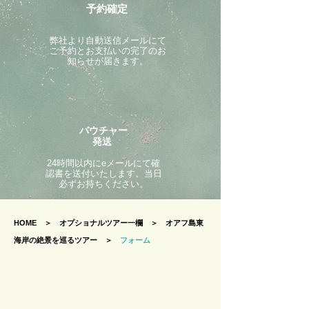
予約確定
​弊社より自動送信メールにて
ご予約とお支払いの完了のお
知らせが届きます。
バウチャー
発送
24時間以内にeメールにて確
認書を送付いたします。当日
必ずお持ちください。
HOME
＞
オプショナルツアー一欄
＞
オアフ島東
海岸の絶景を巡るツアー ＞
フォーム