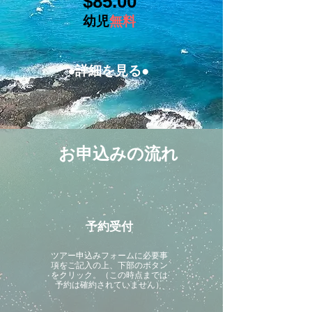
$85.00​
幼児
無料
●詳細を見る●
お申込みの流れ
予約受付
ツアー申込みフォームに必要事
項をご記入の上、下部のボタン
をクリック。（この時点までは
予約は確約されていません）