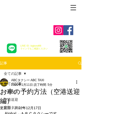
Alohah ! ABC
TRANSPORTATION
LINE ID: bigbond66
​ラインでもご相談ください
記事
全ての記事
ABCタクシー ABC TAXI
全ての記事
2020年1月11日
読了時間: 5分
お車の予約方法（空港送迎
予約方法
編）
空港送迎
定額タクシー
更新日：
2022年12月17日
Aloha!　ＡＢＣタクシーです。