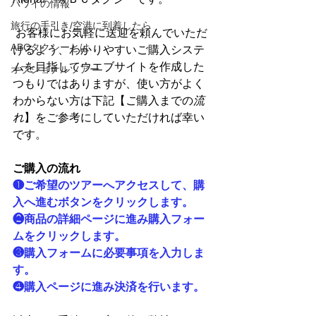
ハワイの情報
旅行の手引き/空港に到着したら
 お客様にお気軽に送迎を頼んでいただ
ABCタクシーとは
けるよう、わかりやすいご購入システ
ムを目指してウエブサイトを作成した
オプショナルツアー
つもりではありますが、使い方がよく
わからない方は下記【
ご
購入までの
流
れ
】をご参考にしていただければ幸い
です。 
ご購入の流れ
❶ご希望のツアーへアクセスして、購
入へ進むボタンをクリックします。
❷商品の詳細ページに進み購入フォー
ムをクリックします。
❸購入フォームに必要事項を入力しま
す。
❹購入ページに進み決済を行います。