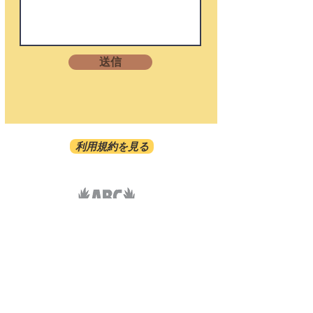
送信
利用規約を見る
ABC-TRANSPORTATION
ABC-TAXI.NET
COSMORAMA INC/808-921-2070
1481 S.KING ST. #413 HONOLULU HI 96814