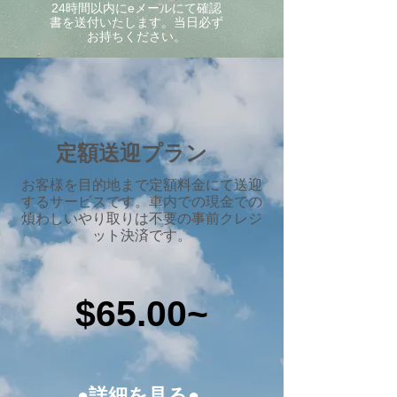
24時間以内にeメールにて確認
書を送付いたします。当日必ず
お持ちください。
定額送迎プラン
​お客様を目的地まで定額料金にて送迎
するサービスです。車内での現金での
煩わしいやり取りは不要の事前クレジ
ット決済です。
$65.00~
●詳細を見る●