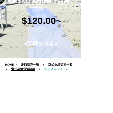
取りは不要の事前クレジット決済です。
$120.00~
●詳細を見る●
HOME
＞
定額送迎一覧
＞
挙式会場送迎一覧
＞
挙式会場送迎詳細
＞
申し込みフォーム