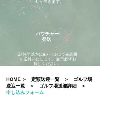
せが届きます。
バウチャー
発送
24時間以内にeメールにて確認書
を送付いたします。当日必ずお
持ちください。
HOME
＞
定額送迎一覧
＞
ゴルフ場
送迎一覧
＞
ゴルフ場送迎詳細 ＞
申し込みフォーム