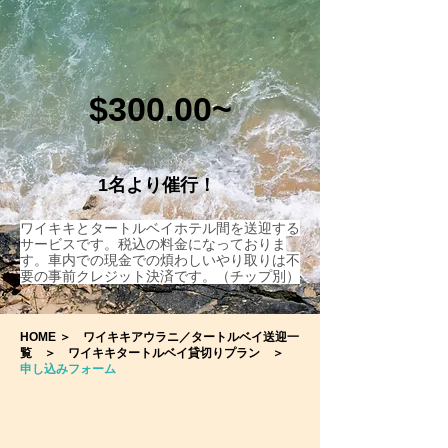
$300.00~
1名より催行！
​ワイキキとタートルベイホテル間を送迎する
サービスです。税込の料金になっておりま
す。車内での現金での煩わしいやり取りは不
要の事前クレジット決済です。（チップ別）
HOME
＞
ワイキキアウラニ／タートルベイ送迎一
覧
＞
ワイキキタートルベイ貸切りプラン
＞
申し込みフォーム