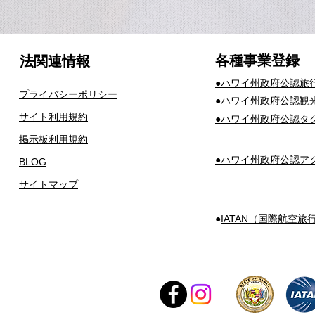
​各種事業登録
法関連情報
​●ハワイ州政府公認旅
プライバシーポリシー
​●ハワイ州政府公認観
サイト利用規約
​●ハワイ州政府公認
掲示板利用規約
​●ハワイ州政府公認
BLOG
サイトマップ
​●
IATAN（国際航空