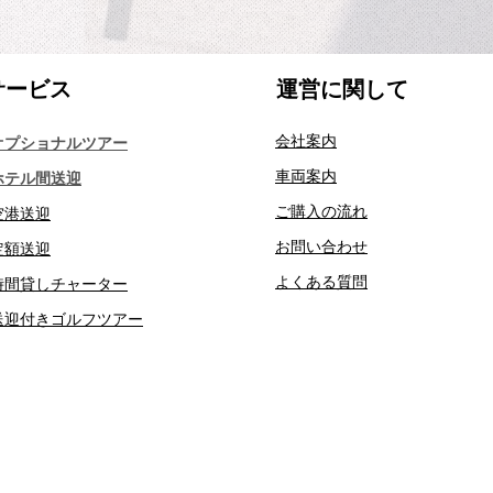
サービス​
運営に関して
会社案内
オプショナルツアー
車両案内
ホテル間送迎
ご購入の流れ
空港送迎
​お問い合わせ
​定額送迎
​よくある質問
​時間貸しチャーター
​送迎付きゴルフツアー