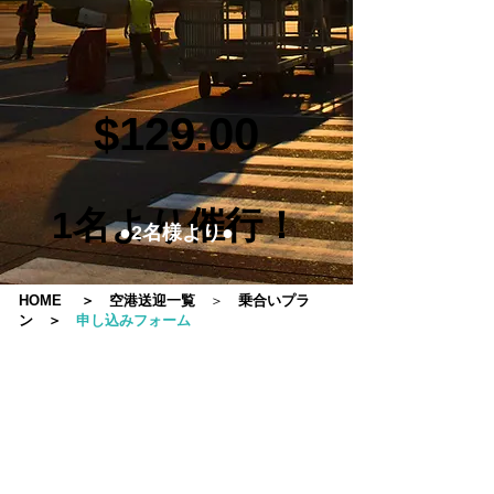
$129.00
1名より催行！
●2名様より●
HOME
＞
空港送迎一覧
＞
乗合いプラ
ン
＞
申し込みフォーム