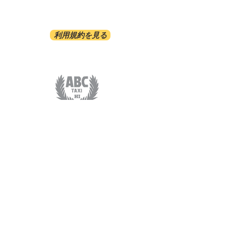
利用規約を見る
ABC-TRANSPORTATION
ABC-TAXI.NET
COSMORAMA INC/808-921-2070
1481 S.KING ST. #413 HONOLULU HI 96814
サービス​
オプショナルツアー
ホテル間送迎
空港送迎