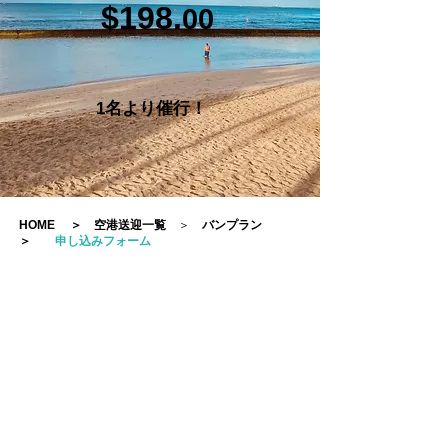
$198.
00
1名より催行！
HOME
＞
空港送迎一覧
＞
バンプラン
＞
申し込みフォーム