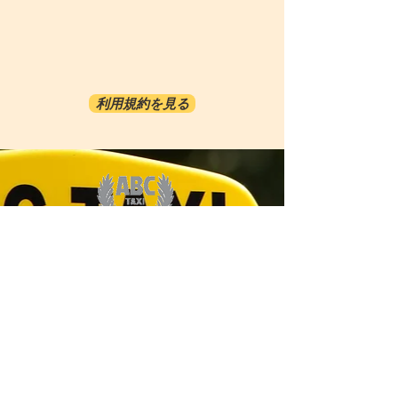
利用規約を見る
ABC-TRANSPORTATION
ABC-TAXI.NET
COSMORAMA INC/808-921-2070
1481 S.KING ST. #413 HONOLULU HI 96814
サービス​
オプショナルツアー