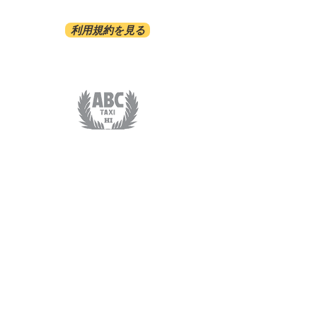
利用規約を見る
ABC-TRANSPORTATION
ABC-TAXI.NET
COSMORAMA INC/808-921-2070
1481 S.KING ST. #413 HONOLULU HI 96814
サービス​
オプショナルツアー
ホテル間送迎
空港送迎
​定額送迎