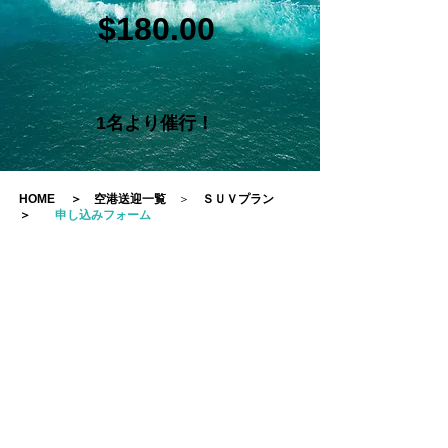
$180.00
1名より催行！
HOME
＞
空港送迎一覧
＞
ＳＵＶプラン
＞
申し込みフォーム