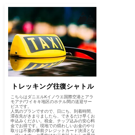
​トレッキング往復シャトル
こちらはダニエルKイノウエ国際空港とアラ
モアナ/ワイキキ地区のホテル間の送迎サー
ビスです。
​人気のプランですので、日にち、到着時間、
滞在先がきまりましたら、できるだけ早くお
申込みください。税金、チップ込みの安心料
金でお得です。現地での煩わしいお金のやり
取りは不要の事前クレジットカード決済とな