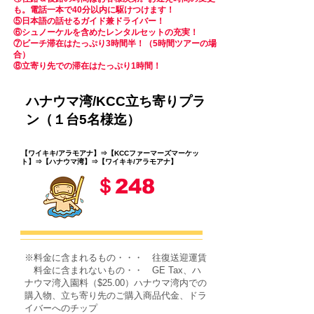
も。電話一本で40分以内に駆けつけます！
⑤
日本語の話せるガイド兼ドライバー！
⑥
シュノーケルを含めたレンタルセットの充実！
⑦ビーチ滞在はたっぷり3時間半！（5時間ツアーの場
合）
⑧立寄り先での滞在はたっぷり1時間！
ハナウマ湾/KCC立ち寄りプラ
ン（１台5名様迄）
【ワイキキ/アラモアナ】⇒【KCCファーマーズマーケッ
ト】⇒【ハナウマ湾】⇒【ワイキキ/アラモアナ】
＄248
※料金に含まれるもの・・・ 往復送迎運賃
料金に含まれないもの・・ GE Tax、ハ
ナウマ湾入園料（$25.00）ハナウマ湾内での
購入物、立ち寄り先のご購入商品代金、ドラ
イバーへのチップ