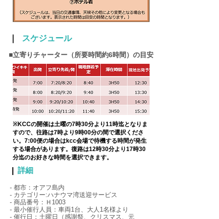
｜
スケジュール
■立寄りチャーター（所要時間約6時間）の目安
※KCCの開催は土曜の7時30分より11時迄となりま
すので、往路は7時より9時00分の間で選択くださ
い。7:00便の場合はkcc会場で待機する時間が発生
する場合があります。復路は12時30分より17時30
分迄のお好きな時間を選択できます。
|
詳細
- 都市：オアフ島内
- カテゴリー:ハナウマ湾送迎サービス
- 商品番号：Ｈ1003
- 最小催行人員：車両1台、大人1名様より
- 催行日：土曜日（感謝祭、クリスマス、元