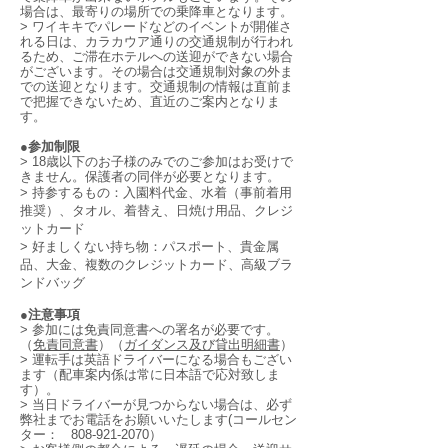
場合は、最寄りの場所での乗降車となります。
> ワイキキでパレードなどのイベントが開催さ
れる日は、カラカウア通りの交通規制が行われ
るため、ご滞在ホテルへの送迎ができない場合
がございます。その場合は交通規制対象の外ま
での送迎となります。交通規制の情報は直前ま
で把握できないため、直近のご案内となりま
す。
●参加制限
> 18歳以下のお子様のみでのご参加はお受けで
きません。保護者の同伴が必要となります。
> 持参するもの：入園料代金、水着（事前着用
推奨）、タオル、着替え、日焼け用品、クレジ
ットカード
> 好ましくない持ち物：パスポート、貴金属
品、大金、複数のクレジットカード、高級ブラ
ンドバッグ
●注意事項
> 参加には免責同意書への署名が必要です。
（
免責同意書
）（
ガイダンス及び貸出明細書
）
> 運転手は英語ドライバーになる場合もござい
ます（配車案内係は常に日本語で応対致しま
す）。
> 当日ドライバーが見つからない場合は、必ず
弊社までお電話をお願いいたします(コールセン
ター：
808-921-2070
）