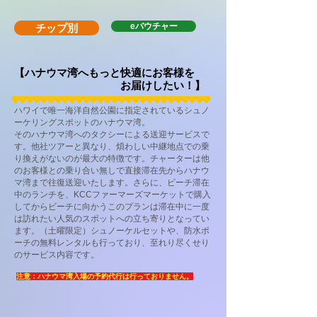
eバウチャー
チップ別
【ハナウマ湾へもっと快適にお客様を
お届けしたい！】
ハワイで唯一海洋自然公園に指定されているシュノ
ーケリングスポットのハナウマ湾。
そのハナウマ湾へのタクシーによる送迎サービスで
す。他社ツアーと異なり、煩わしい中継地点での乗
り換えがないのが最大の特徴です。チャーターは他
のお客様との乗り合い無しで直接滞在先からハナウ
マ湾まで往復送迎いたします。さらに、ビーチ滞在
中のランチを、KCCファーマーズマーケットで購入
してからビーチに向かうこのプランは滞在中に一度
は訪れたい人気のスポットへの立ち寄りとなってい
ます。（土曜限定）シュノーケルセットや、防水ポ
ーチの無料レンタルも行っており、至れり尽くせり
のサービス内容です。
​注意：ハナウマ湾入場の予約代行は行っておりません。