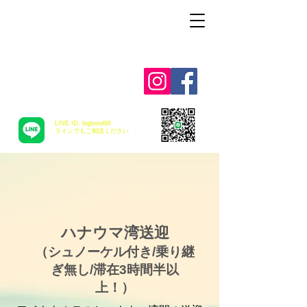
Alohah ! ABC
TRANSPORTATION
LINE ID: bigbond66
​ラインでもご相談ください
ハナウマ湾送迎
（シュノーケル付き/乗り継
ぎ無し/滞在3時間半以
上！）