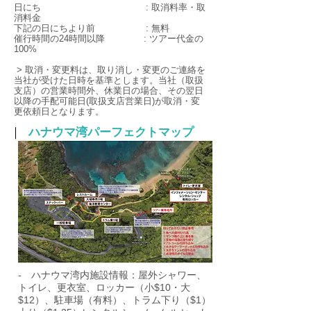
日にち : 取消料率・取
消料金
下記の日にちより前 : 無料
催行時間の24時間以降 : ツアー代金の
100%
> 取消・変更料は、取り消し・変更のご連絡を
当社が受けた日時を基準とします。当社（取扱
支店）の営業時間外、休業日の場合、その翌日
以降の手配可能日(取扱支店営業日)が取消・変
更依頼日となります。
｜
ハナウマ湾パーフェクトマップ
- ハナウマ湾内施設情報：屋外シャワー、
トイレ、更衣室、ロッカー（小$10・大
$12）、駐車場（有料）、トラム下り（$1）