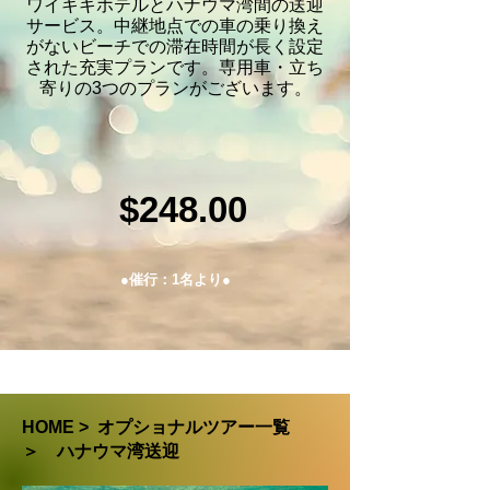
ワイキキ
ホテルとハナウマ湾間の送迎
サービス。中継地点での車の乗り換え
がないビーチでの滞在時間が長く設定
された充実プランです。専用車・立ち
寄りの3つのプランがございます。
$24
8
.00
●催行：1名より●
HOME
>
オプショナルツアー一覧
＞
ハナウマ湾送迎