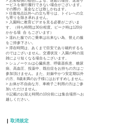
> お客様側の都合による、遅延の場合、送迎サ
ービスを催行履行できない場合がございます。
その際の 返金などは致しかねます。
> 往復地点以外への立ち寄りは、トイレへの立
ち寄りを除き承れません。
> 入園時に教育ビデオを見る必要がございま
す。（待ち時間は30分程度。ピーク時は120分
かかる場 合 もございます）
> 濡れた服でのご乗車は出来ない為、替えの服
をご持参下さい。
> 滞在時間は、あくまで目安であり確約するも
のではございません。交通状況・入園の時の混
雑により短くなる場合もございます。
> シュノーケルは心臓疾患、呼吸器疾患、糖尿
病、高血圧、投薬中、既往症をお持ちの方はご
参加頂けません。また、妊娠中かつ安定期以外
の方、8歳未満のお子様にはおすすめしません。
> お体が不自由な方、車椅子ご利用の方はご参
加いただけません。
※記載のお迎え時間の10分前には集合場所へお
越しください。
|
取消規定