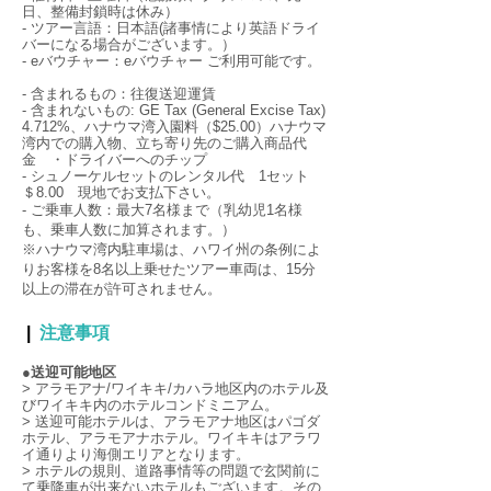
日、整備封鎖時は休み）
- ツアー言語：日本語(諸事情により英語ドライ
バーになる場合がございます。）
- eバウチャー：eバウチャー ご利用可能です。
- 含まれるもの：往復送迎運賃
- 含まれないもの: GE Tax (General Excise Tax)
4.712%、ハナウマ湾入園料（$25.00）ハナウマ
湾内での購入物、立ち寄り先のご購入商品代
金 ・ドライバーへのチップ
- シュノーケルセットのレンタル代 1セット
＄8.00 現地でお支払下さい。
-
ご乗車人数：最大
7名様まで（乳幼児1名様
も、乗車人数に加算されます。）
※ハナウマ湾内駐車場は、ハワイ州の条例によ
りお客様を8名以上乗せたツアー車両は、15分
以上の滞在が許可されません。
|
注意事項
●送迎可能地区
> アラモアナ/ワイキキ/カハラ地区内のホテル及
びワイキキ内のホテルコンドミニアム。
> 送迎可能ホテルは、アラモアナ地区はパゴダ
ホテル、アラモアナホテル。ワイキキはアラワ
イ通りより海側エリアとなります。
> ホテルの規則、道路事情等の問題で玄関前に
て乗降車が出来ないホテルもございます。その