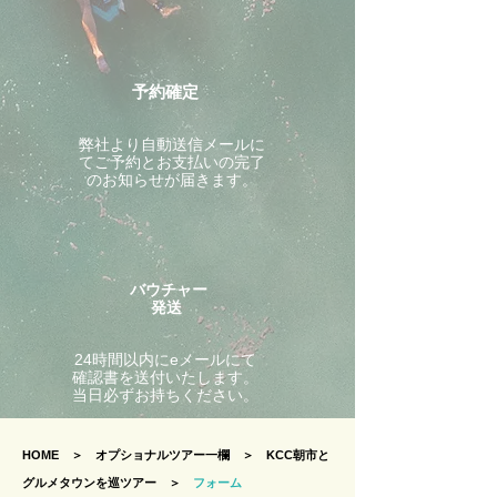
予約確定
​弊社より自動送信メールに
てご予約とお支払いの完了
のお知らせが届きます。
バウチャー
発送
24時間以内にeメールにて
確認書を送付いたします。
当日必ずお持ちください。
HOME
＞
オプショナルツアー一欄
＞
KCC朝市と
グルメタウンを巡ツアー ＞
フォーム