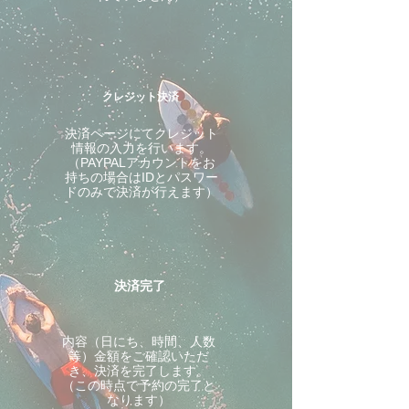
クレジット決済
決済ページにてクレジット
情報の入力を行います。
（PAYPALアカウントをお
持ちの場合はIDとパスワー
ドのみで決済が行えます）
決済完了
内容（日にち、時間、人数
等）金額をご確認いただ
き、決済を完了します。
（この時点で予約の完了と
なります）