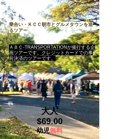
​乗合い・ＫＣＣ朝市とグルメタウンを巡
るツアー
​ＡＢＣ-TRANSPORTATIONが催行する企
画ツアーです。クレジットカードでの事
前決済のツアーです。
大人
$69.00​
幼児
無料