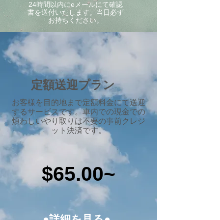
24時間以内にeメールにて確認
書を送付いたします。当日必ず
お持ちください。
定額送迎プラン
​お客様を目的地まで定額料金にて送迎
するサービスです。車内での現金での
煩わしいやり取りは不要の事前クレジ
ット決済です。
$65.00~
●詳細を見る●