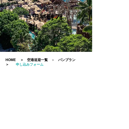
1명부터 개
최!
HOME
＞
空港送迎一覧
＞
バンプラン
＞
申し込みフォーム