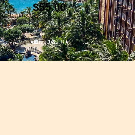
$55.00
●催行：1名より●