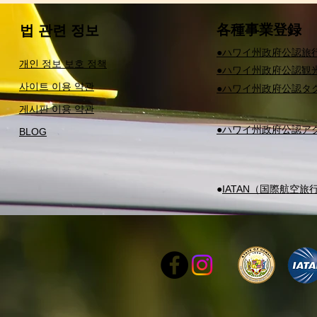
​各種事業登録
법 관련 정보
​●ハワイ州政府公認旅
개인 정보 보호 정책
​●ハワイ州政府公認観
사이트 이용 약관
​●ハワイ州政府公認
게시판 이용 약관
​●ハワイ州政府公認
BLOG
​●
IATAN（国際航空