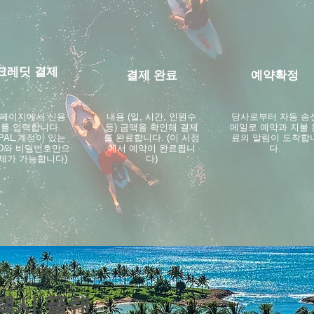
크레딧 결제
결제 완료
예약확정
 페이지에서 신용
내용 (일, 시간, 인원수
​당사로부터 자동 송
를 입력합니다.
등) 금액을 확인해 결제
메일로 예약과 지불 
YPAL 계정이 있는
를 완료합니다. (이 시점
료의 알림이 도착합
ID와 비밀번호만으
에서 예약이 완료됩니
다.
제가 가능합니다)
다)
 택시 플랜