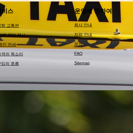
비스​
운영에 관하여
회사 안내
공항 교통편
차량 안내
 정액 픽업 택시
​문의
 개인 전세
​FAQ
고객의 목소리
Sitemap
구입의 흐름