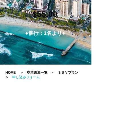
$55.00
●催行：1名より●
HOME
＞
空港送迎一覧
＞
ＳＵＶプラン
＞
申し込みフォーム