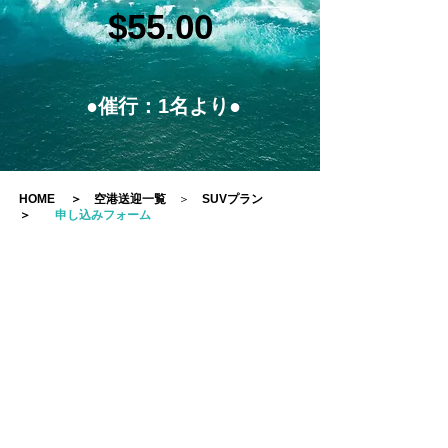
$55.00
●催行：1名より●
HOME
＞
空港送迎一覧
＞
SUVプラン
＞
申し込みフォーム