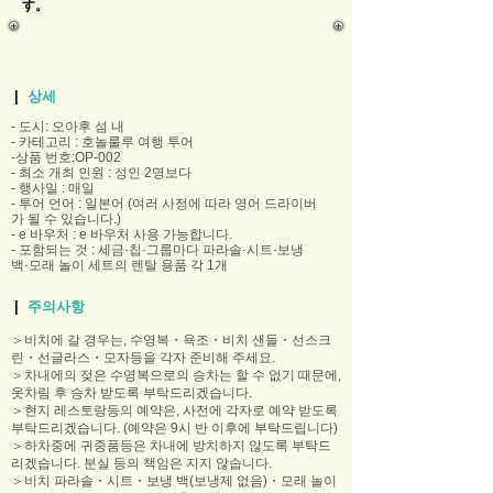
す。
|
상세
- 도시: 오아후 섬 내
- 카테고리 : 호놀룰루 여행 투어
-상품 번호:OP-002
- 최소 개최 인원 : 성인 2명보다
- 행사일 : 매일
- 투어 언어 : 일본어 (여러 사정에 따라 영어 드라이버
가 될 수 있습니다.)
- e 바우처 : e 바우처 사용 가능합니다.
- 포함되는 것 : 세금·칩·그룹마다 파라솔·시트·보냉
백·모래 놀이 세트의 렌탈 용품 각 1개
|
주의사항
＞비치에 갈 경우는, 수영복・욕조・비치 샌들・선스크
린・선글라스・모자등을 각자 준비해 주세요.
＞차내에의 젖은 수영복으로의 승차는 할 수 없기 때문에,
옷차림 후 승차 받도록 부탁드리겠습니다.
＞현지 레스토랑등의 예약은, 사전에 각자로 예약 받도록
부탁드리겠습니다. (예약은 9시 반 이후에 부탁드립니다)
＞하차중에 귀중품등은 차내에 방치하지 않도록 부탁드
리겠습니다. 분실 등의 책임은 지지 않습니다.
＞비치 파라솔・시트・보냉 백(보냉제 없음)・모래 놀이