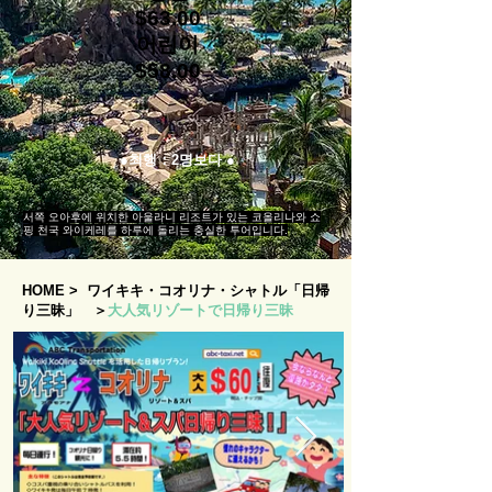
$63.00
어린이
$58.00
●최행：2명보다 ●
서쪽 오아후에 위치한 아울라니 리조트가 있는 코올리나와 쇼
핑 천국 와이케레를 하루에 돌리는 충실한 투어입니다.
HOME
>
ワイキキ・コオリナ・シャトル「日帰
り三昧」
＞
大人気リゾートで日帰り三昧