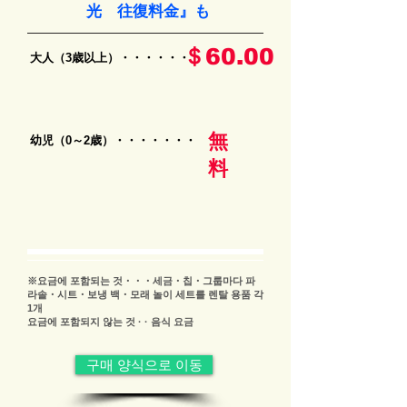
光 往復料金』も
＄60.00
大人（3歳以上）・・・・・・
無
幼児（0～2歳）・・・・・・・
料
※요금에 포함되는 것・・・세금・칩・그룹마다 파
라솔・시트・보냉 백・모래 놀이 세트를 렌탈 용품 각
1개
요금에 포함되지 않는 것 · · 음식 요금
구매 양식으로 이동