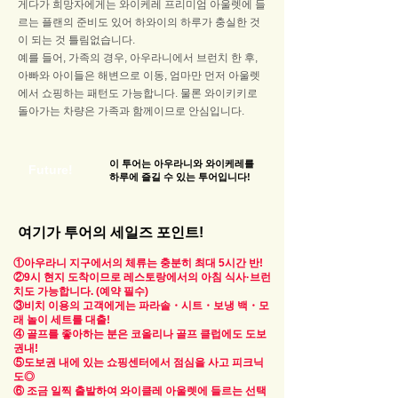
게다가 희망자에게는 와이케레 프리미엄 아울렛에 들
르는 플랜의 준비도 있어 하와이의 하루가 충실한 것
이 되는 것 틀림없습니다.
예를 들어, 가족의 경우, 아우라니에서 브런치 한 후,
아빠와 아이들은 해변으로 이동, 엄마만 먼저 아울렛
에서 쇼핑하는 패턴도 가능합니다. 물론 와이키키로
돌아가는 차량은 가족과 함께이므로 안심입니다.
이 투어는 아우라니와 와이케레를
Future!
하루에 즐길 수 있는 투어입니다!
여기가 투어의 세일즈 포인트!
①아우라니 지구에서의 체류는 충분히 최대 5시간 반!
②9시 현지 도착이므로 레스토랑에서의 아침 식사·브런
치도 가능합니다. (예약 필수)
③비치 이용의 고객에게는 파라솔・시트・보냉 백・모
래 놀이 세트를 대출!
④ 골프를 좋아하는 분은 코올리나 골프 클럽에도 도보
권내!
⑤도보권 내에 있는 쇼핑센터에서 점심을 사고 피크닉
도◎
⑥ 조금 일찍 출발하여 와이클레 아울렛에 들르는 선택