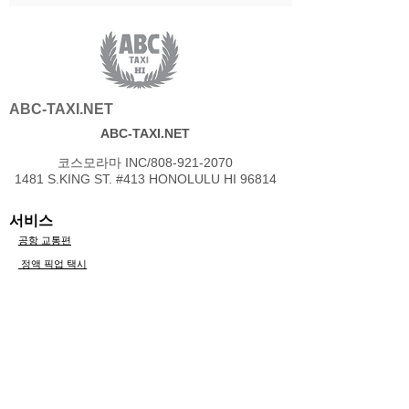
ABC-TAXI.NET
ABC-TAXI.NET
코스모라마 INC/808-921-2070
1481 S.KING ST. #413 HONOLULU HI 96814
서비스​
공항 교통편
​ 정액 픽업 택시
​ 개인 전세
고객의 목소리
구입의 흐름
운영에 관하여
회사 안내
차량 안내