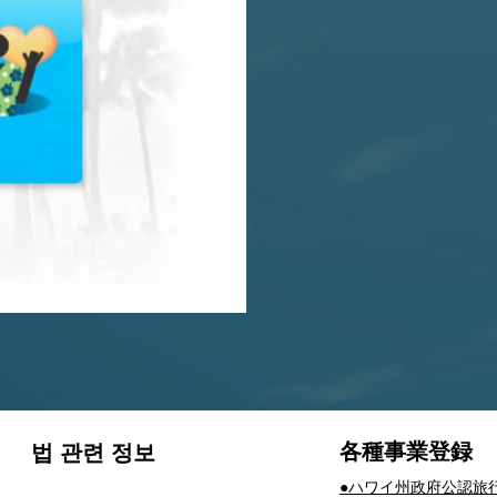
​各種事業登録
법 관련 정보
​●ハワイ州政府公認旅