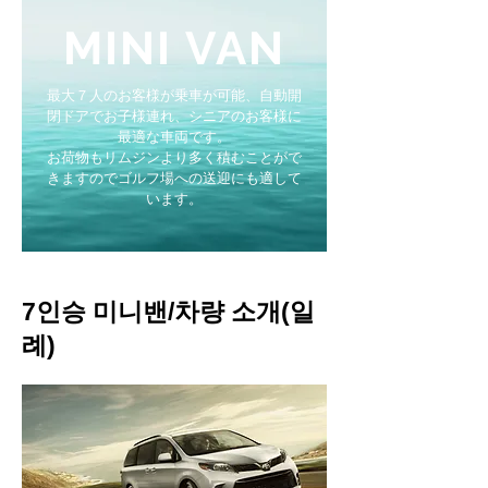
MINI VAN
最大７人のお客様が乗車が可能、自動開
閉ドアでお子様連れ、シニアのお客様に
最適な車両です。
お荷物もリムジンより多く積むことがで
きますのでゴルフ場への送迎にも適して
います。
7인승 미니밴/차량 소개(일
례)