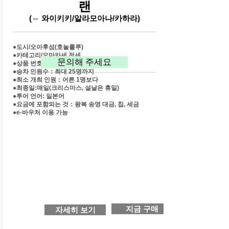
랜
(⇔ 와이키키/알라모아나/카하라)
●도시/오아후섬(호놀룰루)
●카테고리/오마카세 전세
문의해 주세요
●상품 번호：o1011
●승차 인원수：최대 25명까지
●최소 개최 인원：어른 1명보다
●최종일:매일(크리스마스, 설날은 휴일)
●투어 언어: 일본어
●요금에 포함되는 것：왕복 송영 대금, 칩, 세금
​●e-바우처 이용 가능
지금 구매
자세히 보기