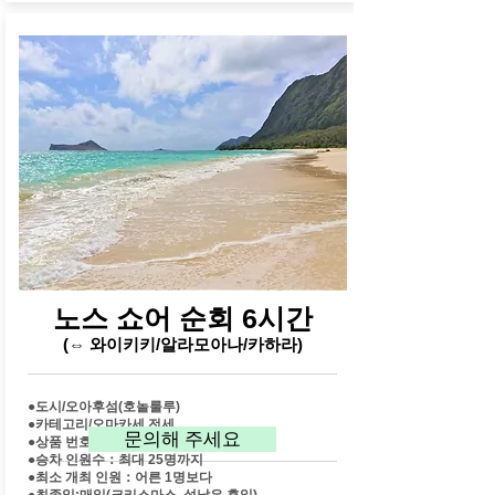
​노스 쇼어 순회 6시간
(⇔ 와이키키/알라모아나/카하라)
●도시/오아후섬(호놀룰루)
●카테고리/오마카세 전세
문의해 주세요
●상품 번호：o1013
●승차 인원수：최대 25명까지
●최소 개최 인원：어른 1명보다