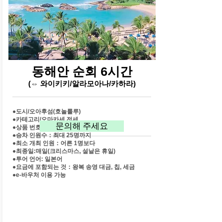
동해안 순회 6시간
(⇔ 와이키키/알라모아나/카하라)
●도시/오아후섬(호놀룰루)
●카테고리/오마카세 전세
문의해 주세요
●상품 번호：o1015
●승차 인원수：최대 25명까지
●최소 개최 인원：어른 1명보다
●최종일:매일(크리스마스, 설날은 휴일)
●투어 언어: 일본어
●요금에 포함되는 것：왕복 송영 대금, 칩, 세금
​●e-바우처 이용 가능