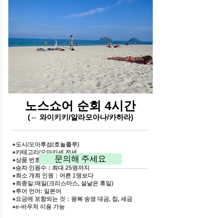
노스쇼어 순회 4시간
(⇔ 와이키키/알라모아나/카하라)
●도시/오아후섬(호놀룰루)
●카테고리/오마카세 전세
문의해 주세요
●상품 번호：o1014
●승차 인원수：최대 25명까지
●최소 개최 인원：어른 1명보다
●최종일:매일(크리스마스, 설날은 휴일)
●투어 언어: 일본어
●요금에 포함되는 것：왕복 송영 대금, 칩, 세금
​●e-바우처 이용 가능