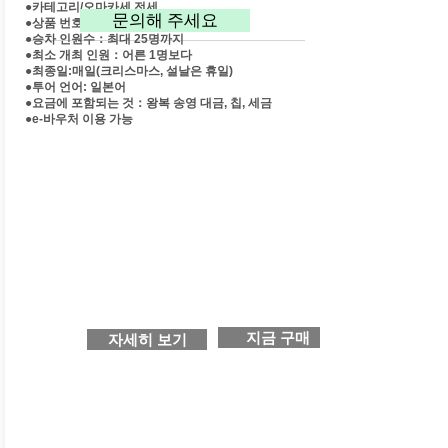
●카테고리/오마카세 전세
문의해 주세요
●상품 번호：o1012
●승차 인원수：최대 25명까지
●최소 개최 인원：어른 1명보다
●최종일:매일(크리스마스, 설날은 휴일)
●투어 언어: 일본어
●요금에 포함되는 것：왕복 송영 대금, 칩, 세금
​●e-바우처 이용 가능
지금 구매
자세히 보기