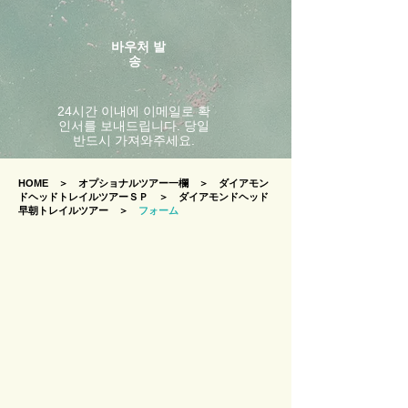
바우처 발
송
24시간 이내에 이메일로 확
인서를 보내드립니다. 당일
반드시 가져와주세요.
HOME
＞
オプショナルツアー一欄
＞
ダイアモン
ドヘッドトレイルツアーＳＰ
＞
ダイアモンドヘッド
早朝トレイルツアー ＞
フォーム