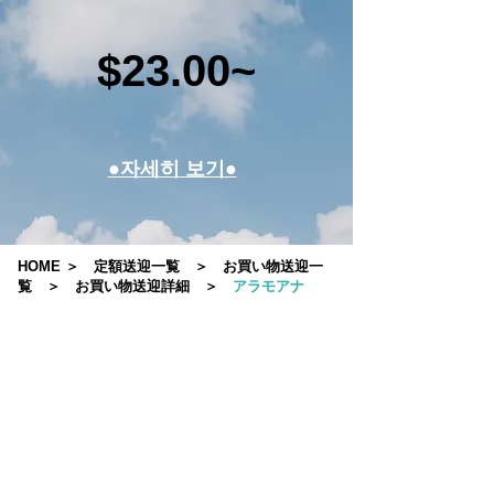
$23.00~
●자세히 보기●
HOME
＞
定額送迎一覧
＞
お買い物送迎一
覧
＞
お買い物送迎詳細
＞
アラモアナ