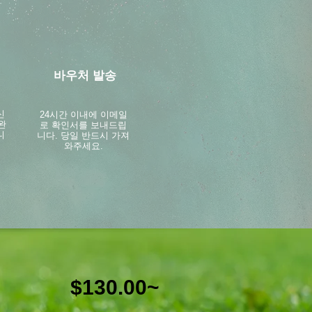
바우처 발송
신
24시간 이내에 이메일
완
로 확인서를 보내드립
니
니다. 당일 반드시 가져
와주세요.
$130.00~