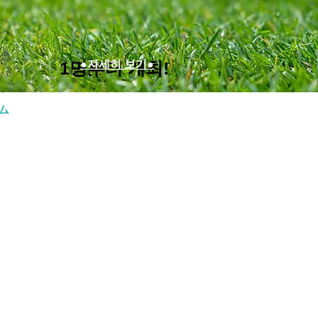
있습
1명부터 개최!
●자세히 보기●
ーム