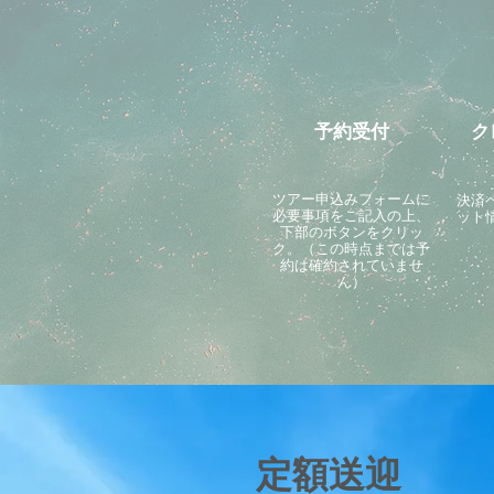
予約受付
ク
ツアー申込みフォームに
決済
必要事項をご記入の上、
ット
下部のボタンをクリッ
ク。（この時点までは予
約は確約されていませ
ん）
定額送迎