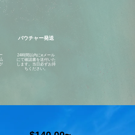
バウチャー発送
ー
24時間以内にeメール
払
にて確認書を送付いた
が
します。当日必ずお持
ちください。
~