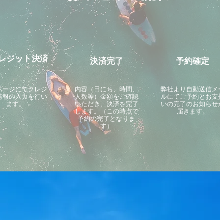
レジット決済
決済完了
予約確定
ページにてクレジ
内容（日にち、時間、
​弊社より自動送信メ
情報の入力を行い
人数等）金額をご確認
ルにてご予約とお支
ます。
いただき、決済を完了
いの完了のお知らせ
します。（この時点で
届きます。
予約の完了となりま
す）