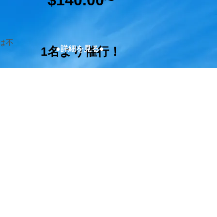
$140.00
は不
1名より催行！
●詳細を見る●