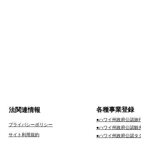
​各種事業登録
法関連情報
​●ハワイ州政府公認旅
プライバシーポリシー
​●ハワイ州政府公認観
サイト利用規約
​●ハワイ州政府公認