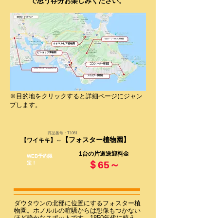
で思う存分お楽しみください。
ハロルド・L・ライオン樹木園
ホオマルヒア植物園
ビショップ博物館
ココクレーター植物園
ハワイプランテーションビレッジ
フォスター植物園
​※目的地をクリックすると詳細ページにジャン
プします。
商品番号：T1061
【フォスター植物園】
​【ワイキキ】⇔
1台の片道送迎料金
WEB予約限
＄65～
定！
​ダウタウンの北部に位置にするフォスター植
物園。ホノルルの喧騒からは想像もつかない
ほど静かなスポットです。1850年代に植え