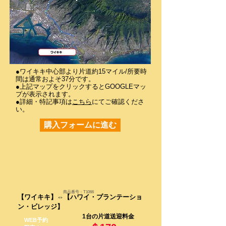
●ワイキキ中心部より片道約15マイル/所要時
間は通常およそ37分です。
●上記マップをクリックするとGOOGLEマッ
プが表示されます。
●詳細・特記事項は
こちら
にてご確認くださ
い。​
購入フォームに進む
商品番号：T1066
【ワイキキ】⇔
【ハワイ・プランテーショ
ン・ビレッジ】
1台の片道送迎料金
WEB予約