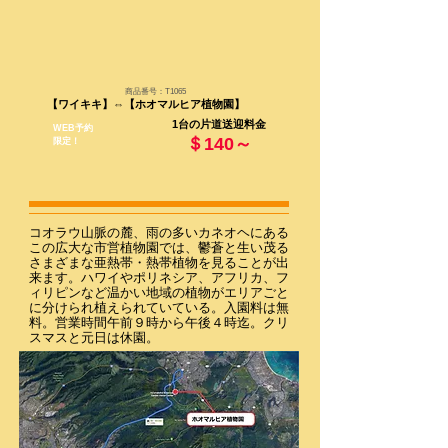
商品番号：T1065
​【ワイキキ】⇔
【ホオマルヒア植物園】
1台の片道送迎料金
WEB予約
＄140～
限定！
コオラウ山脈の麓、雨の多いカネオヘにある
この広大な市営植物園では、鬱蒼と生い茂る
さまざまな亜熱帯・熱帯植物を見ることが出
来ます。ハワイやポリネシア、アフリカ、フ
ィリピンなど温かい地域の植物がエリアごと
に分けられ植えられていている。入園料は無
料。営業時間午前９時から午後４時迄。クリ
スマスと元日は休園。