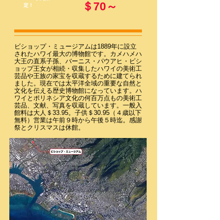
＄70～
定！
ビショップ・ミュージアムは1889年に設立
されたハワイ最大の博物館です。カメハメハ
大王の直系子孫、バーニス・パウアヒ・ビシ
ョップ王女が相続・収集したハワイの美術工
芸品や王族の家宝を収蔵するために建てられ
ました。現在では太平洋全域の重要な自然と
文化を伝える歴史博物館になっています。ハ
ワイとポリネシア文化の何百万点もの美術工
芸品、文献、写真を収蔵しています。一般入
館料は大人＄33.95。子供＄30.95（４歳以下
無料）営業は午前９時から午後５時迄。感謝
祭とクリスマスは休館。