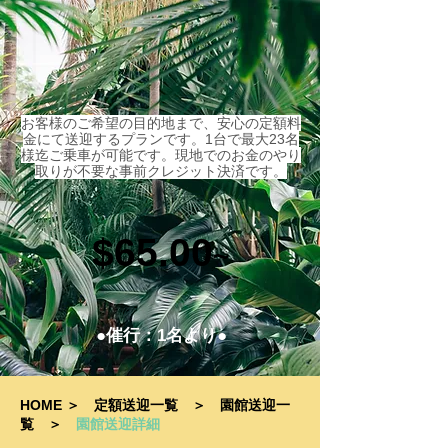
お客様のご希望の目的地まで、安心の定額料
金にて送迎するプランです。1台で最大23名
様迄ご乗車が可能です。現地でのお金のやり
取りが不要な事前クレジット決済です。
$65.00
~
●催行：1名より●
HOME
＞
定額送迎一覧
＞
園館送迎一
覧
＞
園館送迎詳細