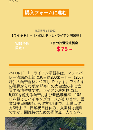
さい。
購入フォームに進む
商品番号：T1062
​【ワイキキ】⇔
【ハロルド・L・ライアン演習林】
1台の片道送迎料金
WEB予約
＄75～
限定！
ハロルド・L・ライアン演習林は、マノアバ
レー流域の上部にある約200エーカー（25万
坪）の熱帯雨林に位置しています。ワイキキ
の喧噪からわずか13キロの大自然の中に位
置する演習林です。ライアン演習林には、
5,000を超える熱帯および亜熱帯植群、10キ
ロを超えるハイキングコースがあります。営
業は平日朝9時から夕方4時まで、土曜は夕
方3時まで、日曜祝日は休み。入園料は無料
ですが、園維持のための寄付金一人＄５を。