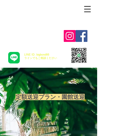
Alohah ! ABC
TRANSPORTATION
LINE ID: bigbond66
​ラインでもご相談ください
定額送迎プラン・園館送迎