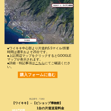
●ワイキキ中心部より片道約5.5マイル/所要
時間は通常およそ25分です。
●上記周辺マップをクリックするとGOOGLE
マップが表示されます。
●詳細・特記事項は
こちら
にてご確認くださ
い。
購入フォームに進む
商品番号：T1063
​【ワイキキ】⇔
【ビショップ博物館】
1台の片道送迎料金
WEB予約限