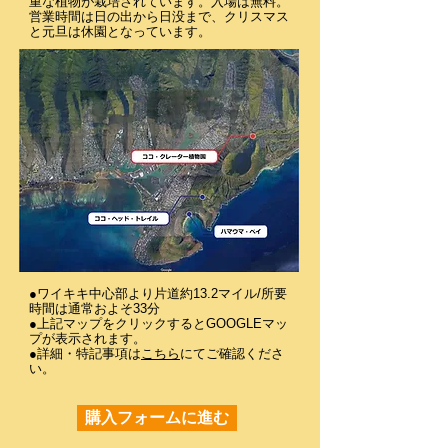
重な植物が栽培されています。入場は無料。
営業時間は日の出から日没まで、クリスマス
と元旦は休園となっています。
●ワイキキ中心部より片道約13.2マイル/所要
時間は通常およそ33分
​●上記マップをクリックするとGOOGLEマッ
プが表示されます。
●詳細・特記事項は
こちら
にてご確認くださ
い。​
購入フォームに進む