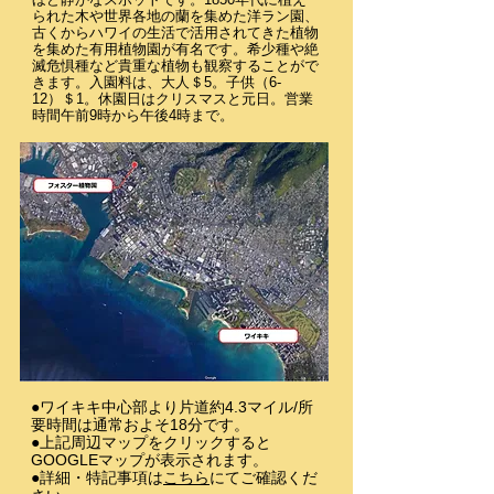
られた木や世界各地の蘭を集めた洋ラン園、
古くからハワイの生活で活用されてきた植物
を集めた有用植物園が有名です。希少種や絶
滅危惧種など貴重な植物も観察することがで
きます。入園料は、大人＄5。子供（6-
12）＄1。休園日はクリスマスと元日。営業
時間午前9時から午後4時まで。
●ワイキキ中心部より片道約4.3マイル/所
要時間は通常およそ18分です。
●上記周辺マップをクリックすると
GOOGLEマップが表示されます。
●詳細・特記事項は
こちら
にてご確認くだ