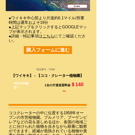
●ワイキキ中心部より片道約6.1マイル/所要
時間は通常およそ19分
​●上記マップをクリックするとGOOGLEマッ
プが表示されます。
●詳細・特記事項は
こちら
にてご確認くださ
い。​
購入フォームに進む
商品番号：T1064
【ワイキキ】⇔
【ココ・クレーター植物園】
WEB予約限
＄140
1台の片道送迎料金
定！
～
ココクレーターの中に位置する1958年オー
プンの市営植物園。プルメリア、ブーゲンビ
レアなどの花を楽しめるほか、各国の地域ご
とに分けられた植物を歩きながら順番に観察
ができます。絶滅が危惧されている植物や貴