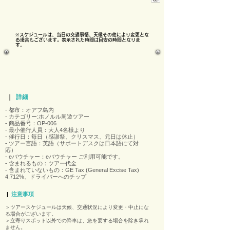
※スケジュールは、当日の交通事情、天候その他により変更とな
る場合もございます。表示された時間は目安の時間となりま
す。​
｜
詳細
- 都市：オアフ島内
- カテゴリー:ホノルル周遊ツアー
- 商品番号：OP-006
- 最小催行人員：大人4名様より
- 催行日：毎日（感謝祭、クリスマス、元日は休止）
- ツアー言語：英語（サポートデスクは日本語にて対
応）
- eバウチャー：eバウチャー ご利用可能です。
- 含まれるもの：ツアー代金
​- 含まれていないもの：GE Tax (General Excise Tax)
4.712%、ドライバーへのチップ
|
注意事項
＞ツアースケジュールは天候、交通状況により変更・中止にな
る場合がございます。
＞立寄りスポット以外での降車は、急を要する場合を除き承れ
ません。