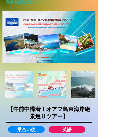
島東海岸設計巡りツアー
【午前中帰着！オアフ島東海岸絶
景巡りツアー】
乗合い便
英語