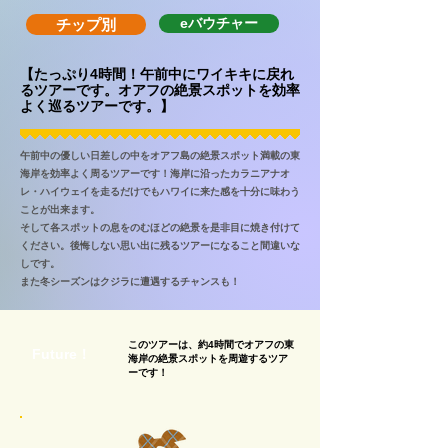
eバウチャー
チップ別
【たっぷり4時間！午前中にワイキキに戻れ
るツアーです。オアフの絶景スポットを効率
よく巡るツアーです。】
午前中の優しい日差しの中をオアフ島の絶景スポット満載の東
海岸を効率よく周るツアーです！海岸に沿ったカラニアナオ
レ・ハイウェイを走るだけでもハワイに来た感を十分に味わう
ことが出来ます。
そして各スポットの息をのむほどの絶景を是非目に焼き付けて
ください。後悔しない思い出に残るツアーになること間違いな
しです。
また冬シーズンはクジラに遭遇するチャンスも！
このツアーは、約4時間でオアフの東
Future！
海岸の絶景スポットを周遊するツア
ーです！
ここがツアーのセールスポイント！