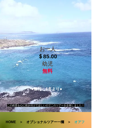
​お一人
＄85.00
幼児
無料
●催行：4名より●
この絶景を心に焼き付けてほしいのでこのツアーを企画しました！
HOME
＞
オプショナルツアー一欄
＞
オアフ