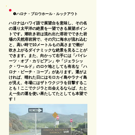
❺ハロナ・ブロウホール・ルックアウト
ハロナはハワイ語で展望台を意味し、その名
の通り太平洋の絶景を一望できる展望ポイン
トです。潮吹き岩は流れ出た溶岩でできた岩
場の天然溶岩洞で、その穴に海水が流れ込む
と、高い時で10メートルもの高さまで潮が
吹き上がるダイナミックな絶景を見ることが
できます。また、向かって右手には「パイレ
ーツ・オブ・カリビアン」や「ジェラシッ
ク・ワールド」のロケ地としても有名な「ハ
ロナ・ビーチ・コーブ」があります。運がよ
ければ、晴れた日にはモロカイ島やラナイ島
が見え、冬場にはザトウクジラを目撃するこ
とも！ここでクジラと出会えるならば、たと
え一生の運を使い果たしてたとしても本望で
す！