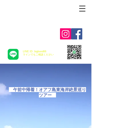
Alohah ! ABC
TRANSPORTATION
LINE ID: bigbond66
​ラインでもご相談ください
​
午前中帰着！オアフ島東海岸絶景巡り
ツアー