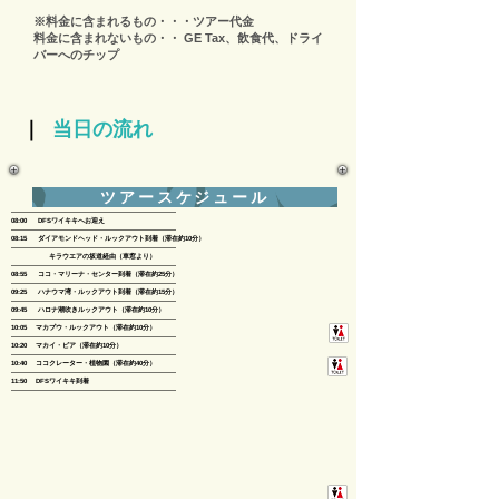
※料金に含まれるもの・・・ツアー代金
料金に含まれないもの・・ GE Tax、飲食代、ドライ
バーへのチップ
｜
当日の流れ
ツアースケジュール
--------------------------------------------------------------------------
08:00 DFSワイキキへお迎え
-------------------------------------------------------------------------- ​
08:15 ダイアモンドヘッド・ルックアウト到着（滞在約10分） ​
​--------------------------------------------------------------------------
キラウエアの坂道経由（車窓より）​
--------------------------------------------------------------------------​
08:55 ココ・マリーナ・センター到着（滞在約25分）​
--------------------------------------------------------------------------​
09:25 ハナウマ湾・ルックアウト到着（滞在約15分）​
--------------------------------------------------------------------------
09:45 ​ハロナ潮吹きルックアウト（滞在約10分）
--------------------------------------------------------------------------
10:05 マカプウ・ルックアウト（滞在約10分）​
--------------------------------------------------------------------------
10:20 ​マカイ・ピア（滞在約10分）
--------------------------------------------------------------------------
10:40 ココクレーター・植物園（滞在約40分）
--------------------------------------------------------------------------
11:50 ​DFSワイキキ到着
--------------------------------------------------------------------------