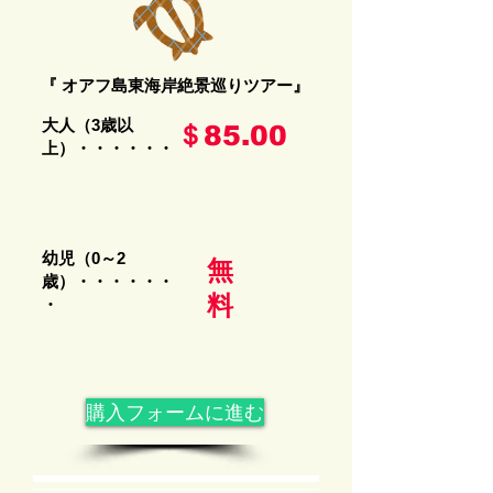
①ハワイの絶景スポットを約4時間で効率よく周遊！
②8時出発でワイキキにお昼前に帰着！
③立寄り先は盛りだくさんの全7か所！
③1名様のご参加もＯＫ！ひとり旅の方にもおすすめです！
『 オアフ島東海岸絶景巡りツアー』
大人（3歳以
＄85.00
上）・・・・・・
幼児（0～2
無
歳）・・・・・・
料
・
購入フォームに進む