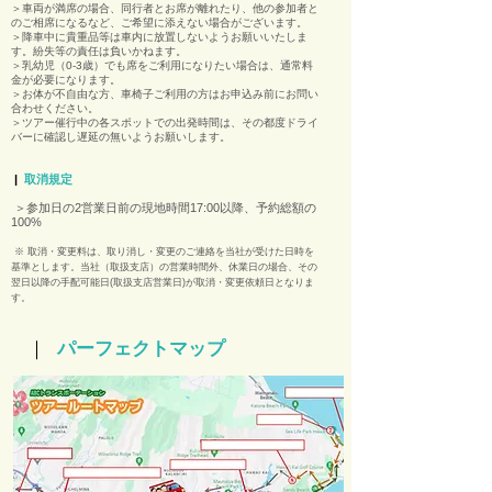
＞車両が満席の場合、同行者とお席が離れたり、他の参加者と
のご相席になるなど、ご希望に添えない場合がございます。
＞降車中に貴重品等は車内に放置しないようお願いいたしま
す。紛失等の責任は負いかねます。
＞乳幼児（0-3歳）でも席をご利用になりたい場合は、通常料
金が必要になります。
＞お体が不自由な方、車椅子ご利用の方はお申込み前にお問い
合わせください。
＞ツアー催行中の各スポットでの出発時間は、その都度ドライ
バーに確認し遅延の無いようお願いします。
|
取消規定
＞参加日の2営業日前の現地時間17:00以降、予約総額の
100%​
※ 取消・変更料は、取り消し・変更のご連絡を当社が受けた日時を
基準とします。当社（取扱支店）の営業時間外、休業日の場合、その
翌日以降の手配可能日(取扱支店営業日)が取消・変更依頼日となりま
す。
｜
パーフェクトマップ