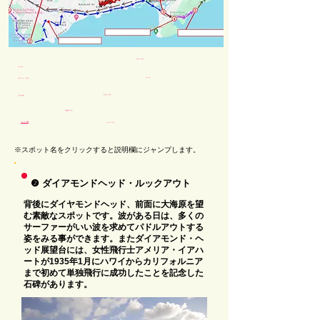
マカプウ・ルックアウト
DFSワイキキ
マカイ・ピア
ダイアモンドヘッド・ルックアウト
ハナウマ湾・ルックアウト
キラウエアの坂道
ハロナ潮吹きルックアウト
ココクレーター・植物園
ココ・マリーナ・センター
※スポット名をクリックすると説明欄にジャンプします。
❷ ダイアモンドヘッド・ルックアウト
背後にダイヤモンドヘッド、前面に大海原を望
む素敵なスポットです。波がある日は、多くの
サーファーがいい波を求めてパドルアウトする
姿をみる事ができます。またダイアモンド・ヘ
ッド展望台には、女性飛行士アメリア・イアハ
ートが1935年1月にハワイからカリフォルニア
まで初めて単独飛行に成功したことを記念した
石碑があります。