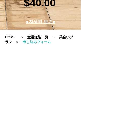
$40.00
●자세히 보기●
HOME
＞
空港送迎一覧
＞
乗合いプ
ラン
＞
申し込みフォーム