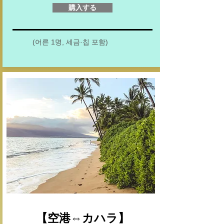
購入する
(어른 1명, 세금·칩 포함)
【空港⇔カハラ】