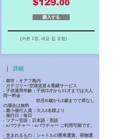
$129.
00
購入する
(어른 1명, 세금·칩 포함)
｜
詳細
- 都市：オアフ島内
- カテゴリー:空港送迎＆乗継サービス
- 子供適用年齢：子供/3才から11才までは大人
同一料金
幼児/0歳から2歳までで席なし
の場合は無料
- 最小催行人員：大人2
名
様より
- 催行日：毎日
- ツアー言語：日本語・英語
- eバウチャー：eバウチャー ご利用可能です。
- 含まれるもの：シャトルの乗車運賃、荷物運