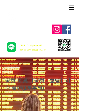
Aloha mai ! ABC TAXI
LINE ID: bigbond66
​라인에서도 상담해 주세요
공항 송영/【공항⇔호텔】시
승 플랜(1분부터)