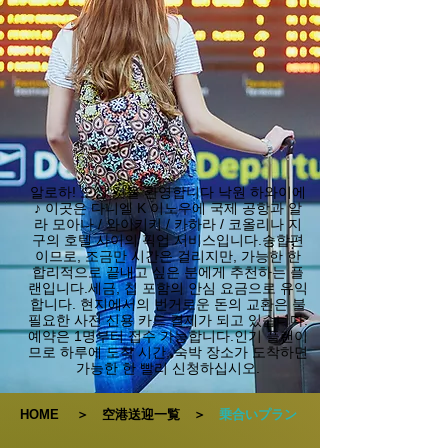
알로하! 오신 것을 환영합니다 낙원 하와이에
♪ 이곳은 다니엘 K 이노우에 국제 공항과 알
라 모아나 / 와이키키 / 카하라 / 코올리나 지
구의 호텔 사이의 픽업 서비스입니다.
승합편
이므로, 조금만 시간은 걸리지만, 가능한 한
합리적으로 끝내고 싶은 분에게 추천하는 플
랜입니다.
세금, 칩 포함의 안심 요금으로 유익
합니다. 현지에서의 번거로운 돈의 교환은 불
필요한 사전 신용 카드 결제가 되고 있습니다.
예약은 1명부터 접수 가능합니다.
인기 플랜이
므로 하루에 도착 시간, 숙박 장소가 도착하면
가능한 한 빨리 신청하십시오.
HOME
＞
空港送迎一覧
＞
乗合いプラン