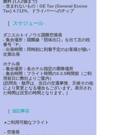
搬料 (1人2個まで)
​- 含まれないもの：GE Tax (General Excise
Tax) 4.712%、ドライバーへのチップ
｜
スケジュール
ダニエルｋイノウエ国際空港発
- 集合場所：国際線「団体出口」を出て左の柱
番号「P」
- 出発時間：同時刻に到着予定のお客様が揃い
次第出発
ホテル発
- 集合場所：各ホテル指定の乗降場所
- 集合時間：フライト時間の3-3.5時間前（ご利
用前日に弊社よりご案内）
(訪問先・順序は、当日の交通事情、天候その他
により変更となる場合もございます。表示され
た時間は目安の時間となります。)
｜
追記事項
●ご利用可能なフライト
- 空港発