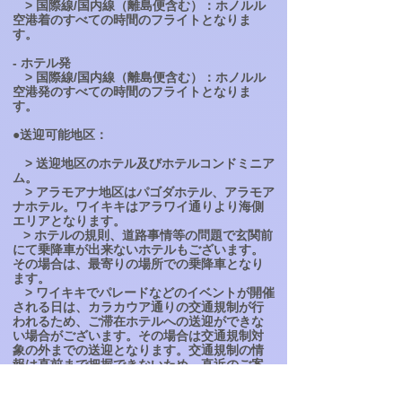
> 国際線/国内線（離島便含む）：ホノルル
空港着のすべての時間のフライトとなりま
す。
- ホテル発
> 国際線/国内線（離島便含む）：ホノルル
空港発のすべての時間のフライトとなりま
す。
●送迎可能地区：
> 送迎地区のホテル及びホテルコンドミニア
ム。
> アラモアナ地区はパゴダホテル、アラモア
ナホテル。ワイキキはアラワイ通りより海側
エリアとなります。
> ホテルの規則、道路事情等の問題で玄関前
にて乗降車が出来ないホテルもございます。
その場合は、最寄りの場所での乗降車となり
ます。
> ワイキキでパレードなどのイベントが開催
される日は、カラカウア通りの交通規制が行
われるため、ご滞在ホテルへの送迎ができな
い場合がございます。その場合は交通規制対
象の外までの送迎となります。交通規制の情
報は直前まで把握できないため、直近のご案
内となります。