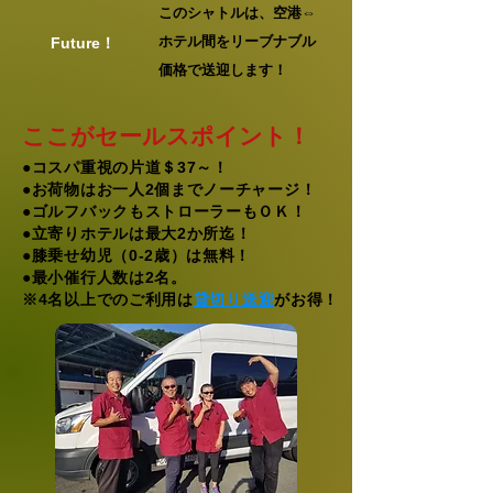
このシャトルは、空港⇔
ホテル間をリーブナブル
Future！
価格で送迎します！
ここがセールスポイント！
●コスパ重視の片道＄37～！
●お荷物はお一人2個までノーチャージ！
●ゴルフバックもストローラーもＯＫ！
​●立寄りホテルは最大2か所迄！
​●膝乗せ幼児（0-2歳）は無料！
●最小催行人数は2名。
​※4名以上でのご利用は
貸切り送迎
がお得！