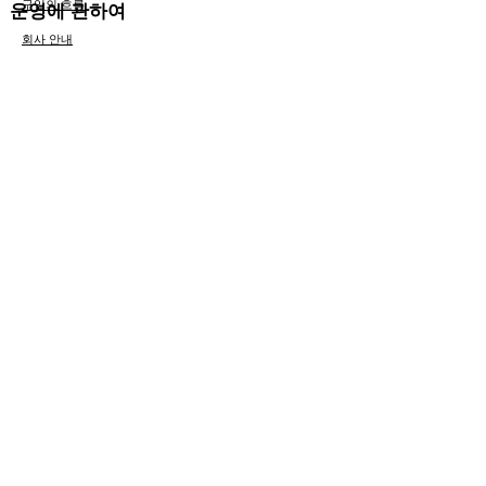
구입의 흐름
운영에 관하여
회사 안내
차량 안내
​문의
​FAQ
Sitemap
법 관련 정보
개인 정보 보호 정책
사이트 이용 약관
게시판 이용 약관
BLOG
​各種事業登録
​●ハワイ州政府公認旅行業登録済
​●ハワイ州政府公認観光車両登録済
​●ハワイ州政府公認タクシー会社登録済